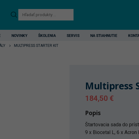
Products
search
E
NOVINKY
ŠKOLENIA
SERVIS
NA STIAHNUTIE
KONT
ÁLY
MULTIPRESS STARTER KIT
Multipress S
184,50
€
Popis
Štartovacia sada do prís
9 x Biocetal L, 6 x Acron 