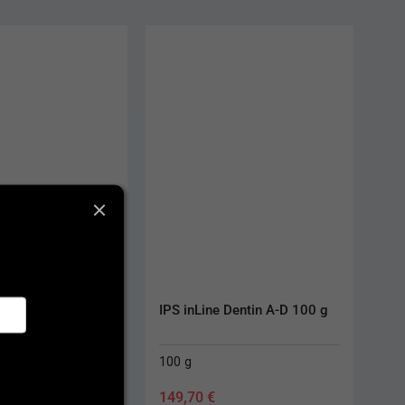
AKC
IPS inLine Dentin A-D 100 g
Dentiflex 22 mm S Light
100 g
6 ks
149,70
€
57,80
€