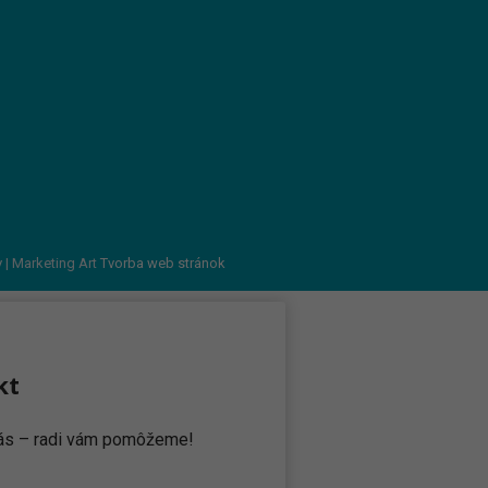
v
| Marketing Art
Tvorba web stránok
kt
 nás – radi vám pomôžeme!