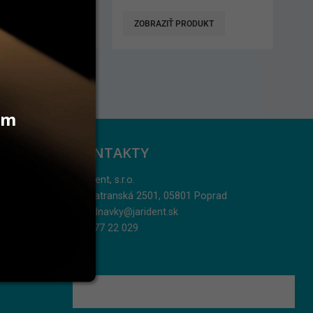
ZOBRAZIŤ PRODUKT
PRIDAŤ DO KOŠÍKA
Akcia 10 bal + 2 bal ZDARMA.
Možnosť ľubovoľne kombinovať
veľkosti.
vám
KONTAKTY
Jarident, s.r.o.
Podtatranská 2501, 05801 Poprad
objednavky@jarident.sk
052/77 22 029