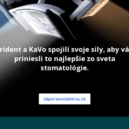
AZIŤ PRODUKT
ZOBRAZIŤ PRODUKT
rident a KaVo spojili svoje sily, aby 
priniesli to najlepšie zo sveta
stomatológie.
NÍCKA ZÓNA
PODPORA
 / Registrácia
Doprava a platba
dnávky
Reklamácie
produkty
Servis
 heslo
OBJAV KAVODENTAL.SK
 podmienky