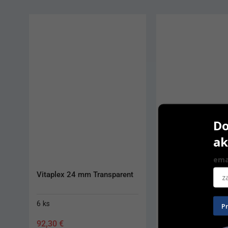
Do
ak
ema
IPS Style Ceram One 100 g
IPS St
Opaque
100 g
18 g
P
229,70
€
55,50