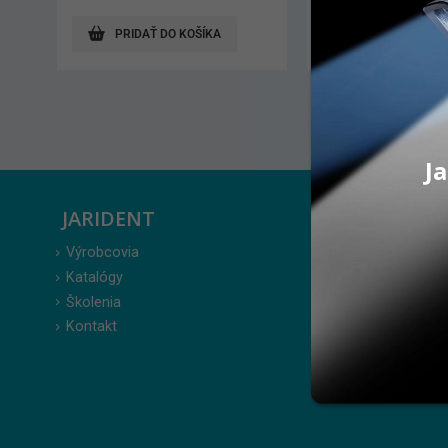
ZOBRAZIŤ PRODUKT
ZOBR
Ja
JARIDENT
ZÁKAZ
Výrobcovia
Prihlásenie
Katalógy
Moje obje
Školenia
Obľúbené 
Kontakt
Zabudnuté
Obchodné