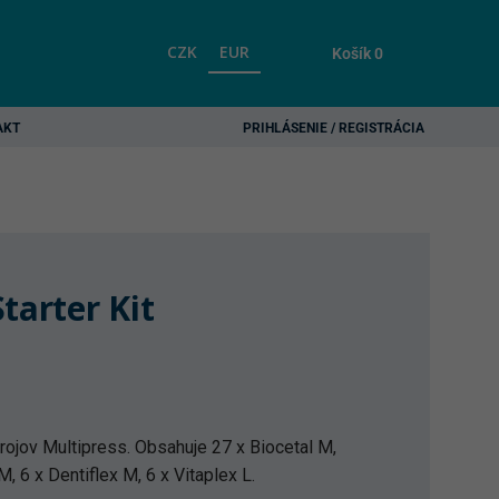
CZK
EUR
Košík
0
AKT
PRIHLÁSENIE / REGISTRÁCIA
tarter Kit
trojov Multipress. Obsahuje 27 x Biocetal M,
M, 6 x Dentiflex M, 6 x Vitaplex L.