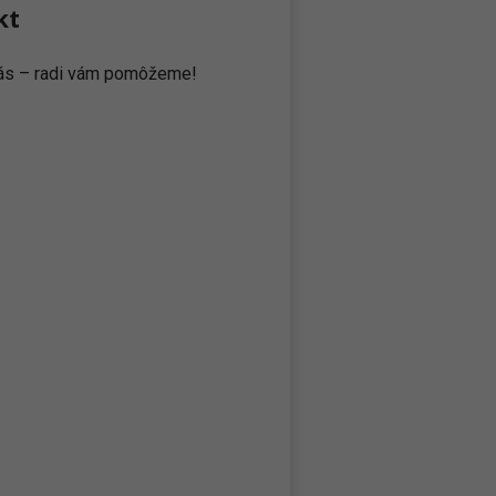
kt
 nás – radi vám pomôžeme!