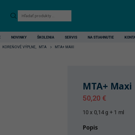
Products
search
E
NOVINKY
ŠKOLENIA
SERVIS
NA STIAHNUTIE
KONT
,
KOREŇOVÉ VÝPLNE
,
MTA
MTA+ MAXI
MTA+ Maxi
50,20
€
10 x 0,14 g + 1 ml
Popis