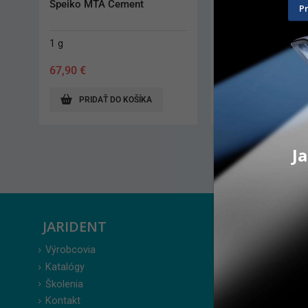
MM-MTA
ReViCal
P
2 x 0,3 g
2 x 1 g
58,80
€
83,50
€
PRIDAŤ DO KOŠÍKA
PRIDAŤ DO KO
Ja
JARIDENT
ZÁKAZ
Výrobcovia
Prihlásenie
Katalógy
Moje obje
Školenia
Obľúbené 
Kontakt
Zabudnuté