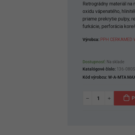
Retrográdny materiál na 
oxidu vápenatého, hlinité
priame prekrytie pulpy, r
furkácie, perforácia kore
Výrobca:
PPH CERKAMED W
Dostupnosť:
Na sklade
Katalógové číslo:
136-080
Kód výrobcu:
W-A-MTA MAX
P