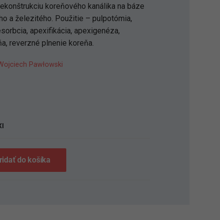
rekonštrukciu koreňového kanálika na báze
ho a železitého. Použitie – pulpotómia,
esorbcia, apexifikácia, apexigenéza,
ňa, reverzné plnenie koreňa.
ojciech Pawłowski
S
I
ridať do košíka