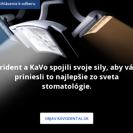
MAP System Intro Kit
Pro Root 
rihlásenie k odberu
0,5 g
856,90
€
52,50
€
ŠÍKA
PRIDAŤ DO KOŠÍKA
PRID
rident a KaVo spojili svoje sily, aby 
priniesli to najlepšie zo sveta
stomatológie.
NÍCKA ZÓNA
PODPORA
 / Registrácia
Doprava a platba
dnávky
Reklamácie
OBJAV KAVODENTAL.SK
produkty
Servis
 heslo