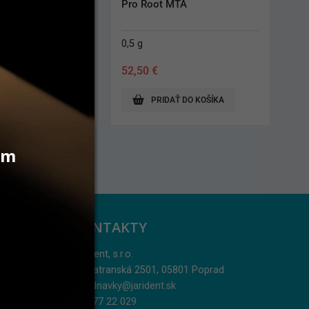
MTA
MTA+ Instruments
2 ks
52,20
€
AŤ DO KOŠÍKA
PRIDAŤ DO KOŠÍKA
vám
KONTAKTY
Jarident, s.r.o.
Podtatranská 2501, 05801 Poprad
objednavky@jarident.sk
052/77 22 029