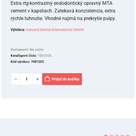
Extra rtg-kontrastný endodontický opravný MTA
cement v kapsliach. Zatekavá konzistencia, extra
rýchle tuhnutie. Vhodné najmä na prekrytie pulpy.
Výrobca:
Harvard Dental International GmbH
Dostupnosť:
Na ceste
Katalógové číslo:
158-010S
Kód výrobcu:
7081503
Pridať do košíka