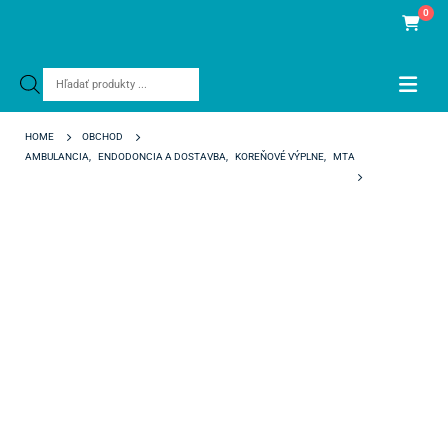
0
Products
search
HOME
OBCHOD
AMBULANCIA
,
ENDODONCIA A DOSTAVBA
,
KOREŇOVÉ VÝPLNE
,
MTA
HARVARD MTA XR FLOW FAST OPTICAPS