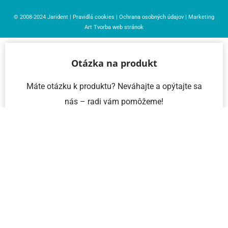
© 2008-2024
Jarident
|
Pravidlá cookies
|
Ochrana osobných údajov
| Marketing
Art
Tvorba web stránok
Otázka na produkt
Máte otázku k produktu? Neváhajte a opýtajte sa
nás – radi vám pomôžeme!
Meno a priezvisko
Email
Telefón
IČO