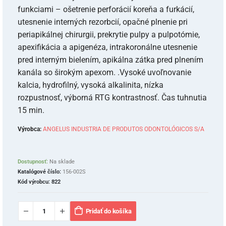
funkciami – ošetrenie perforácií koreňa a furkácií,
utesnenie interných rezorbcií, opačné plnenie pri
periapikálnej chirurgii, prekrytie pulpy a pulpotómie,
apexifikácia a apigenéza, intrakoronálne utesnenie
pred interným bielením, apikálna zátka pred plnením
kanála so širokým apexom. .Vysoké uvoľnovanie
kalcia, hydrofilný, vysoká alkalinita, nízka
rozpustnosť, výborná RTG kontrastnosť. Čas tuhnutia
15 min.
Výrobca:
ANGELUS INDUSTRIA DE PRODUTOS ODONTOLÓGICOS S/A
Dostupnosť:
Na sklade
Katalógové číslo:
156-002S
Kód výrobcu:
822
Pridať do košíka