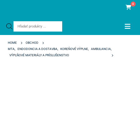
0
Products
search
HOME
OBCHOD
MTA
,
ENDODONCIA A DOSTAVBA
,
KOREŇOVÉ VÝPLNE
,
AMBULANCIA
,
VÝPLŇOVÉ MATERIÁLY A PRÍSLUŠENSTVO
MTA ANGELUS BIELY