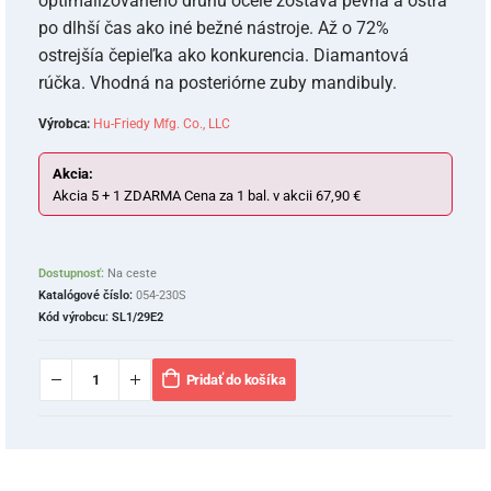
optimalizovaného druhu ocele zostáva pevná a ostrá
po dlhší čas ako iné bežné nástroje. Až o 72%
ostrejšía čepieľka ako konkurencia. Diamantová
rúčka. Vhodná na posteriórne zuby mandibuly.
Výrobca:
Hu-Friedy Mfg. Co., LLC
Akcia:
Akcia 5 + 1 ZDARMA Cena za 1 bal. v akcii 67,90 €
Dostupnosť:
Na ceste
Katalógové číslo:
054-230S
Kód výrobcu:
SL1/29E2
Pridať do košíka