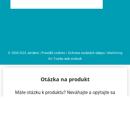
© 2008-2024
Jarident
|
Pravidlá cookies
|
Ochrana osobných údajov
| Marketing
Art
Tvorba web stránok
Otázka na produkt
Máte otázku k produktu? Neváhajte a opýtajte sa
nás – radi vám pomôžeme!
Meno a priezvisko