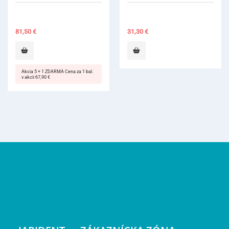
31,30
€
81,50
€
Akcia 5 + 1 ZDARMA Cen
v akcii 67,90 €