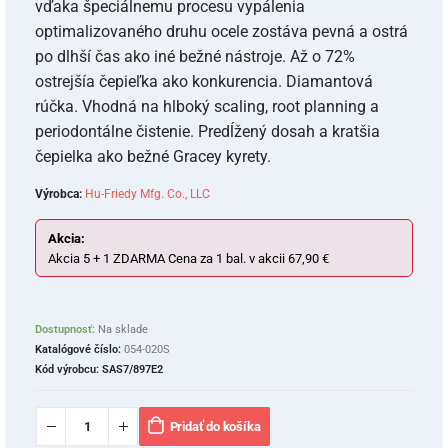
vďaka špeciálnemu procesu vypálenia
optimalizovaného druhu ocele zostáva pevná a ostrá
po dlhší čas ako iné bežné nástroje. Až o 72%
ostrejšía čepieľka ako konkurencia. Diamantová
rúčka. Vhodná na hlboký scaling, root planning a
periodontálne čistenie. Predĺžený dosah a kratšia
čepielka ako bežné Gracey kyrety.
Výrobca:
Hu-Friedy Mfg. Co., LLC
Akcia:
Akcia 5 + 1 ZDARMA Cena za 1 bal. v akcii 67,90 €
Dostupnosť:
Na sklade
Katalógové číslo:
054-020S
Kód výrobcu:
SAS7/897E2
Pridať do košíka