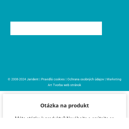
© 2008-2024
Jarident
|
Pravidlá cookies
|
Ochrana osobných údajov
| Marketing
Art
Tvorba web stránok
Otázka na produkt
Máte otázku k produktu? Neváhajte a opýtajte sa
nás – radi vám pomôžeme!