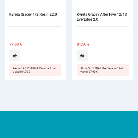
Kyreta Gracey After Five 12/13 
EverEdge 2.0
81,50
€
Akcia 5 + 1 ZDARMA Cena za 1 bal.
v akcii 67,90 €