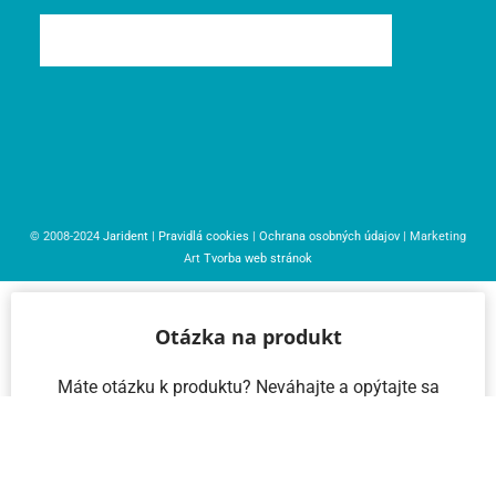
© 2008-2024
Jarident
|
Pravidlá cookies
|
Ochrana osobných údajov
| Marketing
Art
Tvorba web stránok
Otázka na produkt
Máte otázku k produktu? Neváhajte a opýtajte sa
nás – radi vám pomôžeme!
Meno a priezvisko