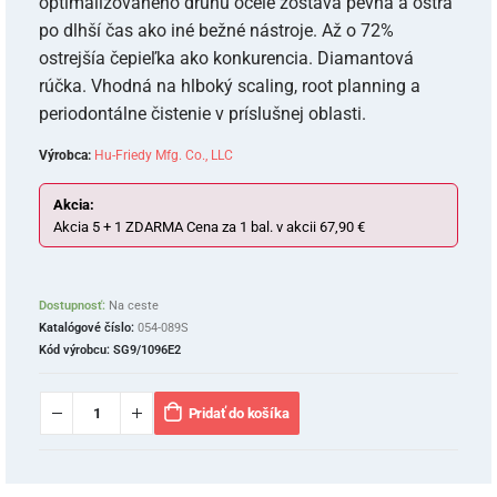
optimalizovaného druhu ocele zostáva pevná a ostrá
po dlhší čas ako iné bežné nástroje. Až o 72%
ostrejšía čepieľka ako konkurencia. Diamantová
rúčka. Vhodná na hlboký scaling, root planning a
periodontálne čistenie v príslušnej oblasti.
Výrobca:
Hu-Friedy Mfg. Co., LLC
Akcia:
Akcia 5 + 1 ZDARMA Cena za 1 bal. v akcii 67,90 €
Dostupnosť:
Na ceste
Katalógové číslo:
054-089S
Kód výrobcu:
SG9/1096E2
Pridať do košíka