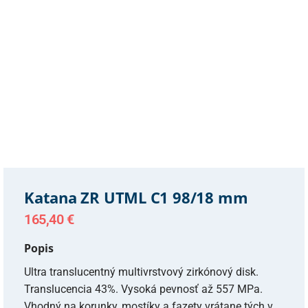
Katana ZR UTML C1 98/18 mm
165,40
€
Popis
Ultra translucentný multivrstvový zirkónový disk.
Translucencia 43%. Vysoká pevnosť až 557 MPa.
Vhodný na korunky, mostíky a fazety vrátane tých v