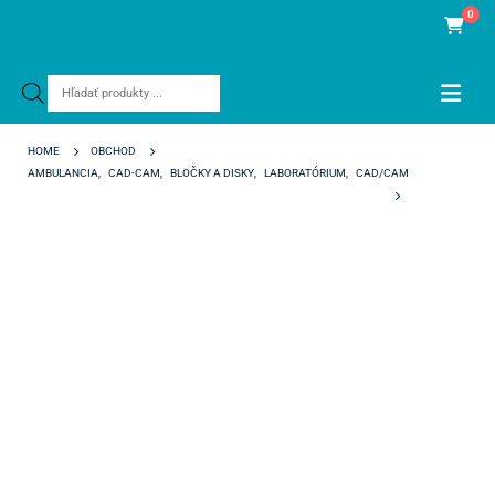
0
Products
search
HOME
OBCHOD
AMBULANCIA
,
CAD-CAM
,
BLOČKY A DISKY
,
LABORATÓRIUM
,
CAD/CAM
KATANA ZR UTML C1 98/18 MM