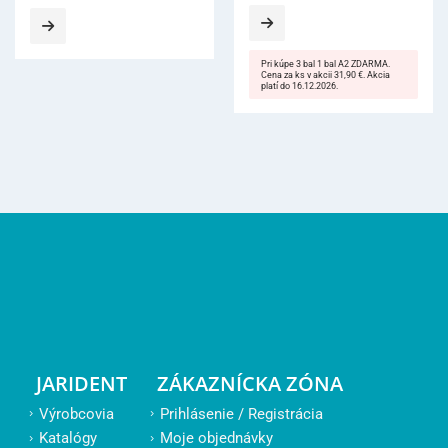
Pri kúpe 3 bal 1 bal A2 ZDARMA.
Cena za ks v akcii 31,90 €. Akcia
platí do 16.12.2026.
JARIDENT
ZÁKAZNÍCKA ZÓNA
Výrobcovia
Prihlásenie / Registrácia
Katalógy
Moje objednávky