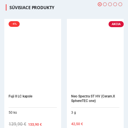
SÚVISIACE PRODUKTY
AKCIA
Neo Spectra ST HV (Ceram.X 
SphereTEC one)
3 g
42,50
€