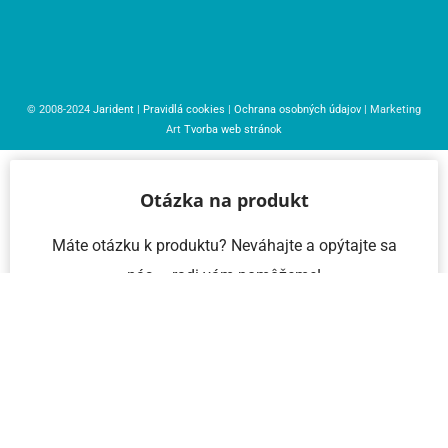
© 2008-2024
Jarident
|
Pravidlá cookies
|
Ochrana osobných údajov
| Marketing
Art
Tvorba web stránok
Otázka na produkt
Máte otázku k produktu? Neváhajte a opýtajte sa
nás – radi vám pomôžeme!
Meno a priezvisko
Email
Telefón