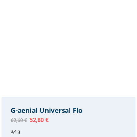
G-aenial Universal Flo
Original
Current
52,80
€
62,60
€
price
price
was:
is:
3,4 g