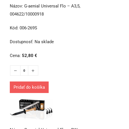
Názov:
G-aenial Universal Flo – A3,5,
004622/10000918
Kód:
006-269S
Dostupnosť:
Na sklade
Cena:
52,80
€
Pridať do košíka