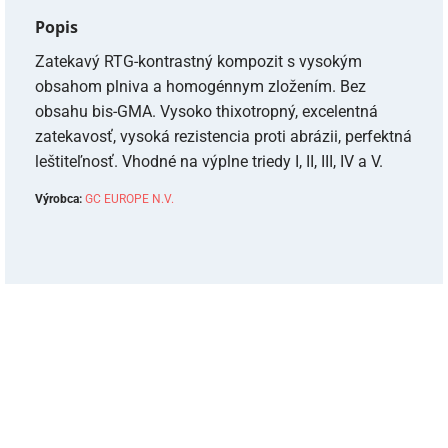
62,60 €.
52,80 €.
Popis
Zatekavý RTG-kontrastný kompozit s vysokým
obsahom plniva a homogénnym zložením. Bez
obsahu bis-GMA. Vysoko thixotropný, excelentná
zatekavosť, vysoká rezistencia proti abrázii, perfektná
leštiteľnosť. Vhodné na výplne triedy I, II, III, IV a V.
Výrobca:
GC EUROPE N.V.