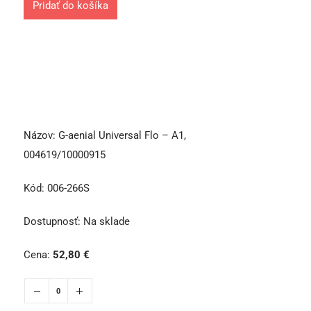
Pridať do košíka
Názov:
G-aenial Universal Flo – A1,
004619/10000915
Kód:
006-266S
Dostupnosť:
Na sklade
Cena:
52,80
€