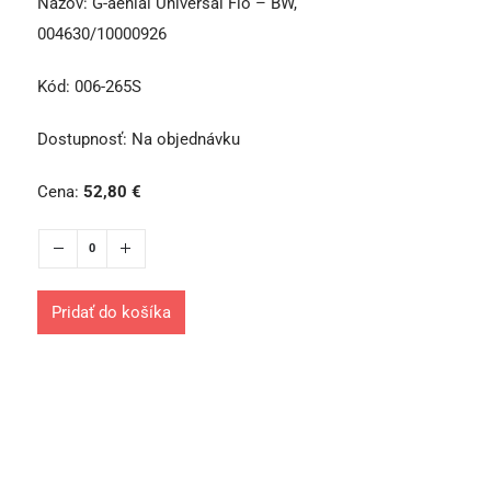
Názov:
G-aenial Universal Flo – BW,
004630/10000926
Kód:
006-265S
Dostupnosť:
Na objednávku
Cena:
52,80
€
Pridať do košíka