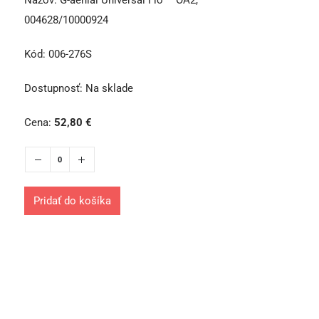
Názov:
G-aenial Universal Flo – OA2,
004628/10000924
Kód:
006-276S
Dostupnosť:
Na sklade
Cena:
52,80
€
Pridať do košíka