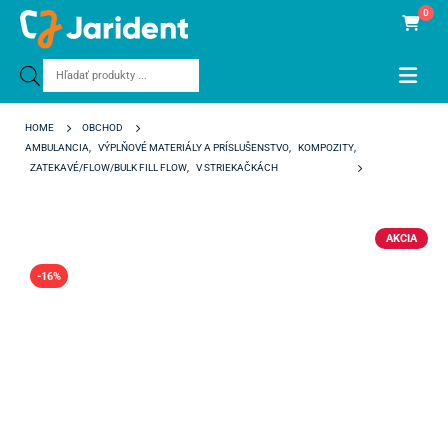
0
Products
search
HOME
OBCHOD
AMBULANCIA
,
VÝPLŇOVÉ MATERIÁLY A PRÍSLUŠENSTVO
,
KOMPOZITY
,
ZATEKAVÉ/FLOW/BULK FILL FLOW
,
V STRIEKAČKÁCH
G-AENIAL UNIVERSAL FLO
AKCIA
-16%