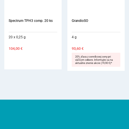
Spectrum TPH3 comp. 20 ks
GrandioSO
20 x 0,25 g
4 g
104,00
€
93,60
€
20% zľava z cenníkovej ceny pri
väčšom odbere. Informujte sa na
aktuálne znenie akcie (74,90 €)*