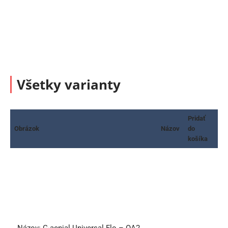
Všetky varianty
Pridať
Obrázok
Názov
do
košíka