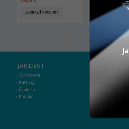
63,90
€
–
69,90
€
137,00
€
ZOBRAZIŤ PRODUKT
PRIDAŤ DO KO
Ja
JARIDENT
ZÁKAZ
Výrobcovia
Prihlásenie
Katalógy
Moje obje
Školenia
Obľúbené 
Kontakt
Zabudnuté
Obchodné