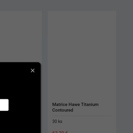
we Titanium 
Walser matrice č. 4
5 ks