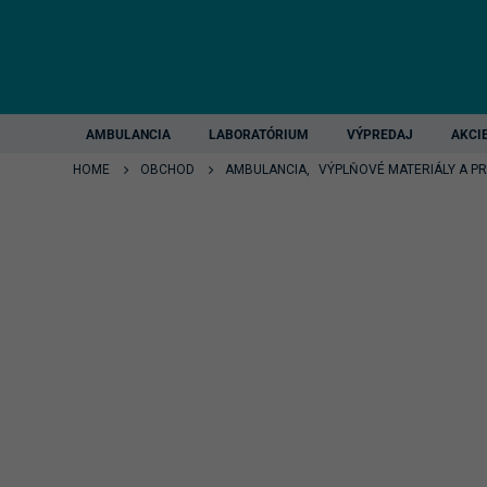
AMBULANCIA
LABORATÓRIUM
VÝPREDAJ
AKCI
HOME
OBCHOD
AMBULANCIA
,
VÝPLŇOVÉ MATERIÁLY A P