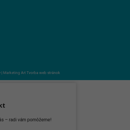
v
| Marketing Art
Tvorba web stránok
kt
 nás – radi vám pomôžeme!