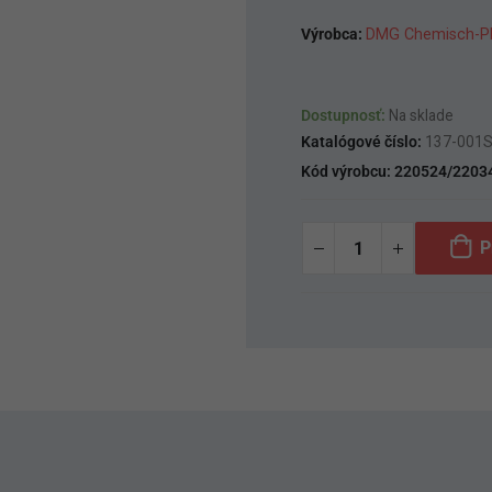
Výrobca:
DMG Chemisch-Ph
Dostupnosť:
Na sklade
Katalógové číslo:
137-001
Kód výrobcu:
220524/2203
P