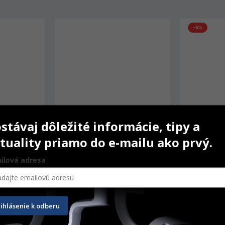
-6%
stávaj dôležité informácie, tipy a
tuality priamo do e-mailu ako prvý.
ilová adresa
Brinker Tissue Retractor
Matrice Ha
Contoured
rihlásenie k odberu
30 ks
Original
Current