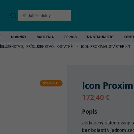
Products
search
E
NOVINKY
ŠKOLENIA
SERVIS
NA STIAHNUTIE
KONT
RÍSLUŠENSTVO
,
PRÍSLUŠENSTVO
,
OSTATNÉ
ICON PROXIMAL STARTER KIT
Icon Proxima
VÝPREDAJ
172,40
€
Popis
Jedinečný patentovaný s
bez bolesti v jednom sed