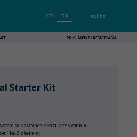
CZK
EUR
Košík
0
AKT
PRIHLÁSENIE / REGISTRÁCIA
l Starter Kit
ystém na odstránenie kazu bez vŕtania a
ení. Na 2 ošetrenia.