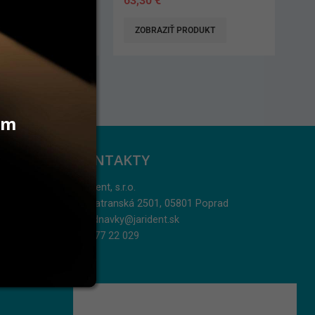
113,70
€
 PRODUKT
PRIDAŤ DO KOŠÍKA
vám
KONTAKTY
Jarident, s.r.o.
Podtatranská 2501, 05801 Poprad
objednavky@jarident.sk
052/77 22 029