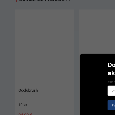
Do
ak
ema
Matrice Transparent Cervical
Walser kliešte
P
150 ks