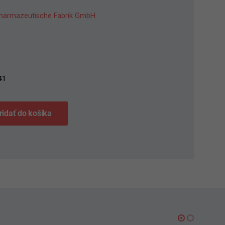
armazeutische Fabrik GmbH
S
41
ridať do košíka