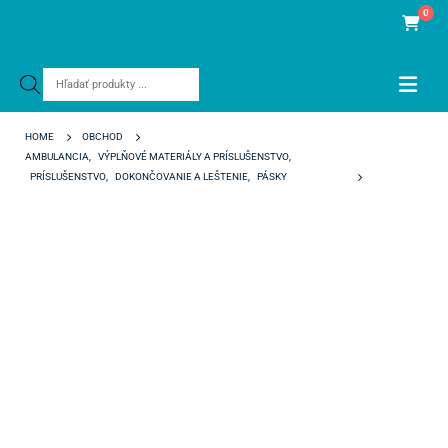
0
Products
search
HOME
OBCHOD
AMBULANCIA
,
VÝPLŇOVÉ MATERIÁLY A PRÍSLUŠENSTVO
,
PRÍSLUŠENSTVO
,
DOKONČOVANIE A LEŠTENIE
,
PÁSKY
FINISHING AND POLISHING STRIPS