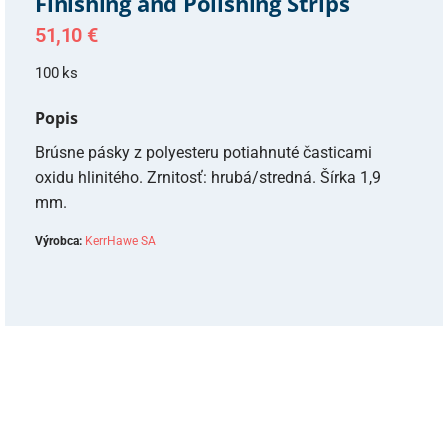
Finishing and Polishing Strips
51,10
€
100 ks
Popis
Brúsne pásky z polyesteru potiahnuté časticami
oxidu hlinitého. Zrnitosť: hrubá/stredná. Šírka 1,9
mm.
Výrobca:
KerrHawe SA