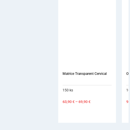
Matrice Transparent Cervical
Occlubrush
150 ks
10 ks
63,90
€
–
69,90
€
94,00
€