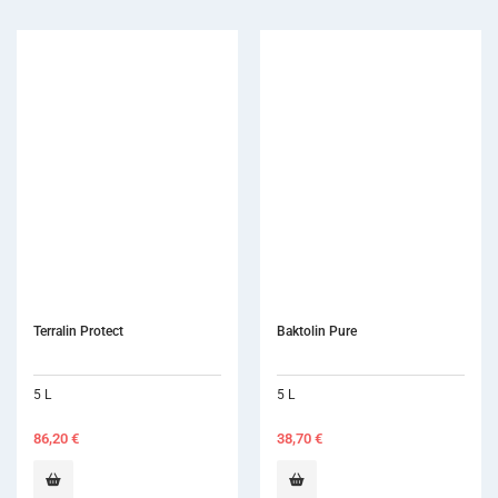
Baktolin Pure
Micro 1
5 L
2,5 L
38,70
€
97,80
€