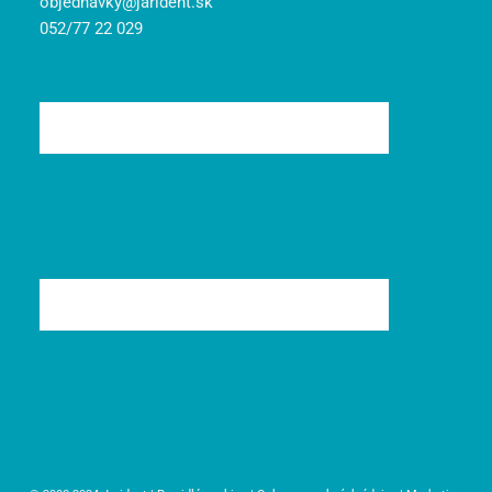
objednavky@jarident.sk
052/77 22 029