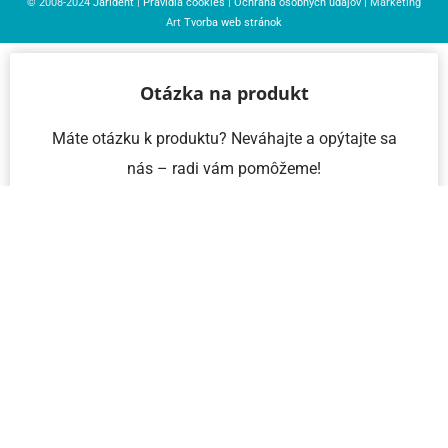
© 2008-2024
Jarident
|
Pravidlá cookies
|
Ochrana osobných údajov
| Marketing
Art
Tvorba web stránok
Otázka na produkt
Máte otázku k produktu? Neváhajte a opýtajte sa
nás – radi vám pomôžeme!
Meno a priezvisko
Email
Telefón
IČO