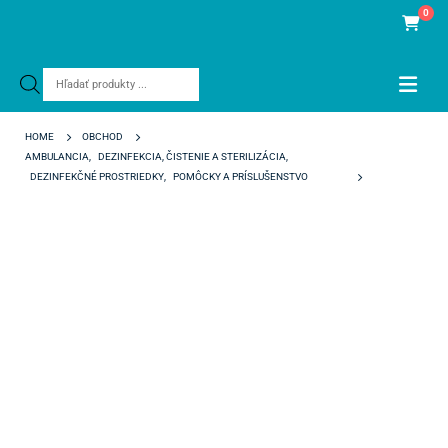
0
Products
search
HOME
OBCHOD
AMBULANCIA
,
DEZINFEKCIA, ČISTENIE A STERILIZÁCIA
,
DEZINFEKČNÉ PROSTRIEDKY
,
POMÔCKY A PRÍSLUŠENSTVO
DEZINFEKČNÁ NÁDOBA S PRÍSLUŠENSTVOM