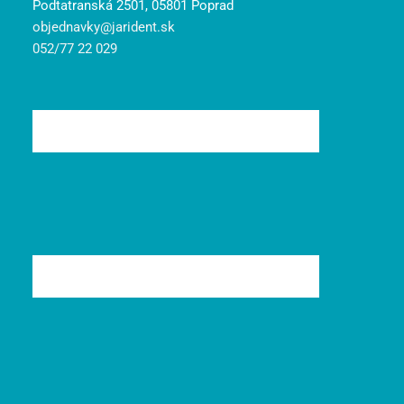
Podtatranská 2501, 05801 Poprad
objednavky@jarident.sk
052/77 22 029