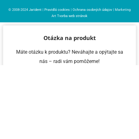
© 2008-2024
Jarident
|
Pravidlá cookies
|
Ochrana osobných údajov
| Marketing
Art
Tvorba web stránok
Otázka na produkt
Máte otázku k produktu? Neváhajte a opýtajte sa
nás – radi vám pomôžeme!
Meno a priezvisko
Email
Telefón
IČO