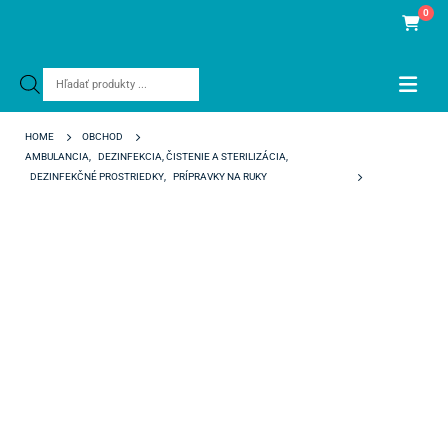
0
Products
search
HOME
OBCHOD
AMBULANCIA
,
DEZINFEKCIA, ČISTENIE A STERILIZÁCIA
,
DEZINFEKČNÉ PROSTRIEDKY
,
PRÍPRAVKY NA RUKY
STERILLIUM