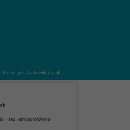
v
| Marketing Art
Tvorba web stránok
kt
 nás – radi vám pomôžeme!