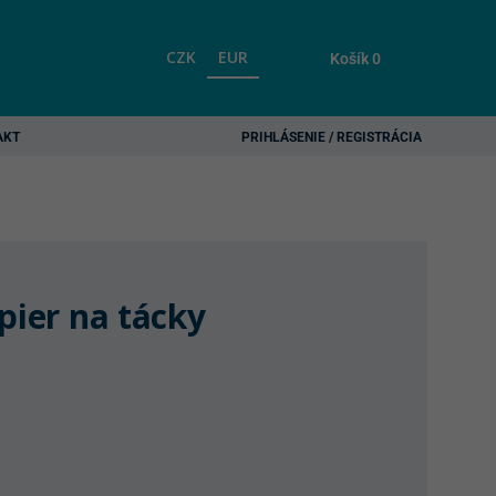
CZK
EUR
Košík
0
AKT
PRIHLÁSENIE / REGISTRÁCIA
pier na tácky
ent
e
 €.