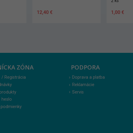
2 ks
12,40
€
1,00
€
NÍCKA ZÓNA
PODPORA
 / Registrácia
Doprava a platba
dnávky
Reklamácie
produkty
Servis
 heslo
 podmienky