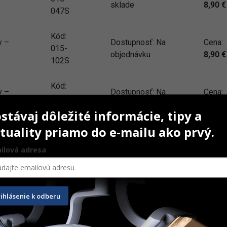
sklade
8,90
€
047S
Kód:
y –
Dostupnosť:
Na
Cena:
015-
objednávku
8,90
€
102S
Kód:
y –
Dostupnosť:
Na
Cena:
015-
sklade
8,90
€
172S
stávaj dôležité informácie, tipy a
tuality priamo do e-mailu ako prvý.
Kód:
y –
Dostupnosť:
Na
Cena:
015-
ilová adresa
objednávku
8,90
€
171S
rihlásenie k odberu