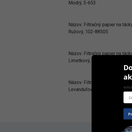
Modrý, 5-653
Názov:
Filtračný papier na táck
Ružový, 102-88505
Názov:
Filtračný papier na táck
Limetkový, 208-103
Do
ak
Názov:
Filtračný papier na táck
ema
Levanduľový, 208-102
P