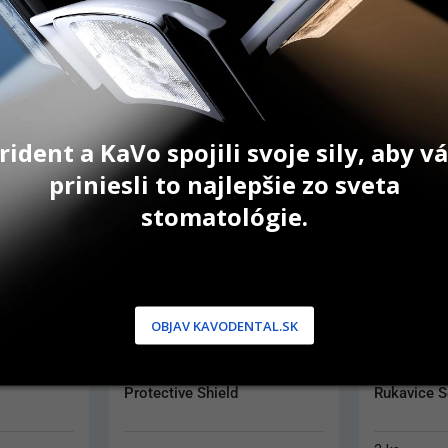
AKCIA
rident a KaVo spojili svoje sily, aby 
priniesli to najlepšie zo sveta
stomatológie.
OBJAV KAVODENTAL.SK
Protective Shield
Rukavice S