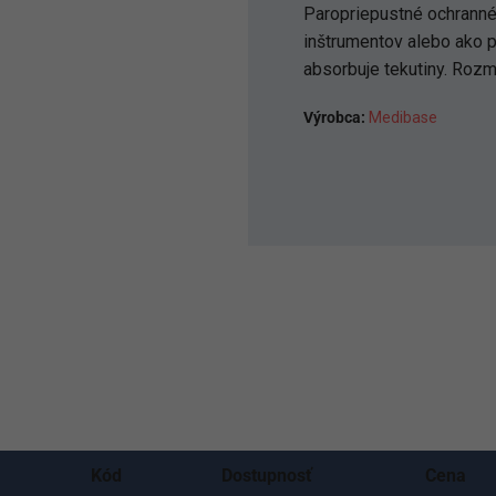
Paropriepustné ochranné 
inštrumentov alebo ako p
absorbuje tekutiny. Rozm
Výrobca:
Medibase
Kód
Dostupnosť
Cena