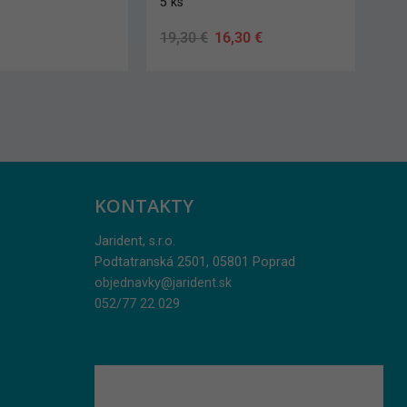
5 ks
Original
Current
19,30
€
16,30
€
price
price
was:
is:
19,30 €.
16,30 €.
KONTAKTY
Jarident, s.r.o.
Podtatranská 2501, 05801 Poprad
objednavky@jarident.sk
052/77 22 029