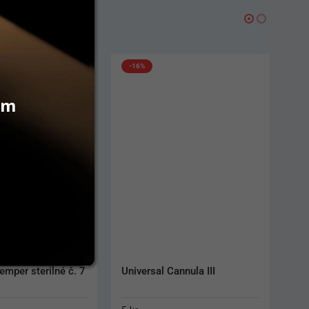
-16%
vám
emper sterilné č. 7
Universal Cannula III