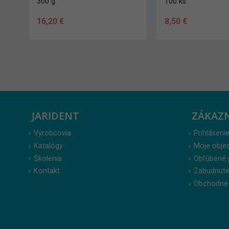
300 g
100 ks
16,20
€
8,50
€
JARIDENT
ZÁKAZ
Výrobcovia
Prihlásenie
Katalógy
Moje obje
Školenia
Obľúbené 
Kontakt
Zabudnuté
Obchodné