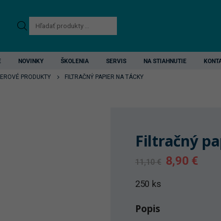
Products
search
E
NOVINKY
ŠKOLENIA
SERVIS
NA STIAHNUTIE
KONT
IEROVÉ PRODUKTY
FILTRAČNÝ PAPIER NA TÁCKY
Filtračný pa
Original
Curr
8,90
€
11,10
€
price
pric
was:
is:
250 ks
11,10 €.
8,90
Popis