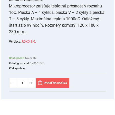
Mikroprocesor zaisťuje teplotnú presnosť v rozsahu
1oC. Piecka A – 1 cyklus, piecka V – 2 cykly a piecka
T – 3 cykly. Maximálna teplota 1000oC. Odložený
štart až o 99 hodín. Rozmery komory: 120 x 180 x
230 mm.
Výrobca:
ROKO S.C.
Dostupnosť:
Na ceste
Katalógové číslo:
206-195S
Kód výrobcu:
Pridať do košíka