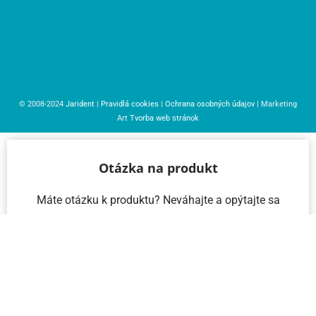
© 2008-2024
Jarident
|
Pravidlá cookies
|
Ochrana osobných údajov
| Marketing
Art
Tvorba web stránok
Otázka na produkt
Máte otázku k produktu? Neváhajte a opýtajte sa
nás – radi vám pomôžeme!
Meno a priezvisko
Email