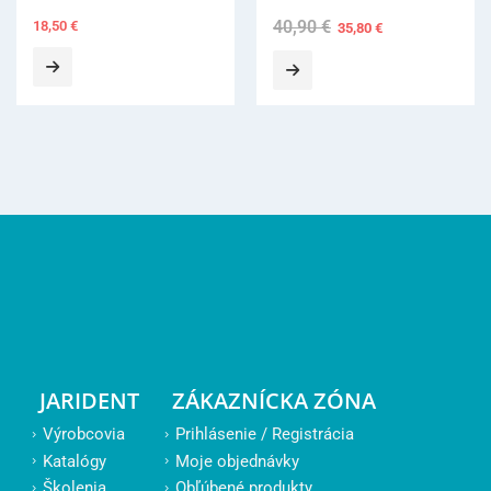
40,90
€
Original
Current
8,70
€
35,80
€
price
price
was:
is:
40,90 €.
35,80 €.
JARIDENT
ZÁKAZNÍCKA ZÓNA
Výrobcovia
Prihlásenie / Registrácia
Katalógy
Moje objednávky
Školenia
Obľúbené produkty