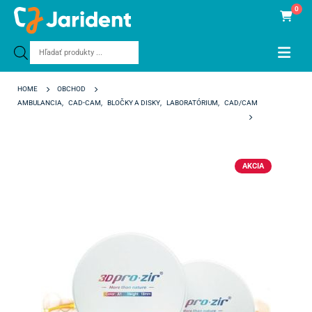
0
Products
search
HOME
OBCHOD
AMBULANCIA
,
CAD-CAM
,
BLOČKY A DISKY
,
LABORATÓRIUM
,
CAD/CAM
AIDITE 3D PRO ZIR 98/20 MM HOLLYWOOD SMILE
AKCIA