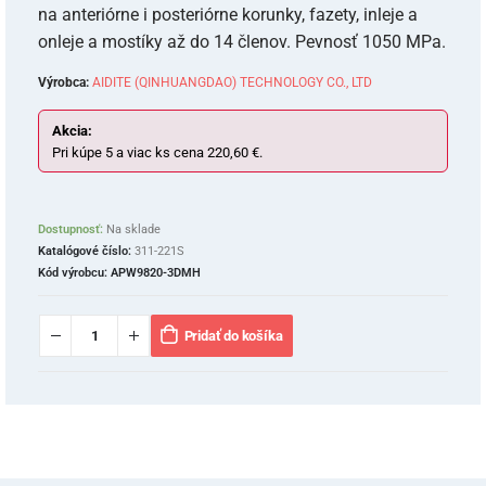
na anteriórne i posteriórne korunky, fazety, inleje a
onleje a mostíky až do 14 členov. Pevnosť 1050 MPa.
Výrobca:
AIDITE (QINHUANGDAO) TECHNOLOGY CO., LTD
Akcia:
Pri kúpe 5 a viac ks cena 220,60 €.
Dostupnosť:
Na sklade
Katalógové číslo:
311-221S
Kód výrobcu:
APW9820-3DMH
Pridať do košíka