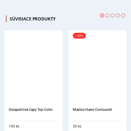
SÚVISIACE PRODUKTY
-12%
Matrice Hawe Contoured
Eucalyptol
30 ks
10 ml