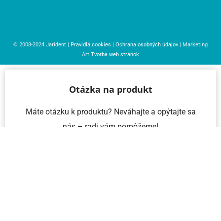
© 2008-2024
Jarident
|
Pravidlá cookies
|
Ochrana osobných údajov
| Marketing
Art
Tvorba web stránok
Otázka na produkt
Máte otázku k produktu? Neváhajte a opýtajte sa
nás – radi vám pomôžeme!
Meno a priezvisko
Email
Telefón