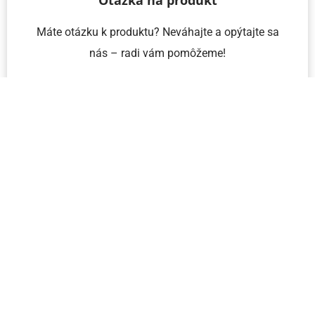
Otázka na produkt
Máte otázku k produktu? Neváhajte a opýtajte sa
nás – radi vám pomôžeme!
Meno a priezvisko
Email
Telefón
IČO
Správa