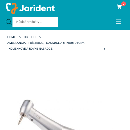
0
Products
search
HOME
OBCHOD
AMBULANCIA
,
PRÍSTROJE
,
NÁSADCE A MIKROMOTORY
,
KOLIENKOVÉ A ROVNÉ NÁSADCE
3TECH RED L-200 PLUS