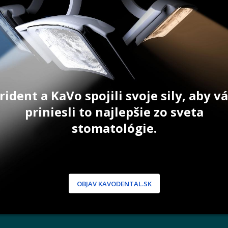
992,00
€
354,00
€
ŠÍKA
PRIDAŤ DO KOŠÍKA
PRID
rident a KaVo spojili svoje sily, aby 
priniesli to najlepšie zo sveta
stomatológie.
NÍCKA ZÓNA
PODPORA
 / Registrácia
Doprava a platba
dnávky
Reklamácie
produkty
Servis
OBJAV KAVODENTAL.SK
 heslo
 podmienky