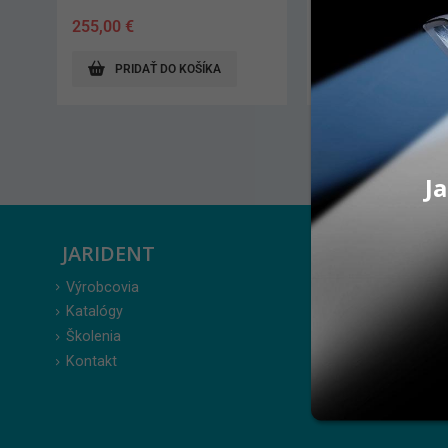
576,00
€
648,00
€
PRIDAŤ DO KOŠÍKA
PRIDAŤ DO KO
Ja
JARIDENT
ZÁKAZ
Výrobcovia
Prihlásenie
Katalógy
Moje obje
Školenia
Obľúbené 
Kontakt
Zabudnuté
Obchodné