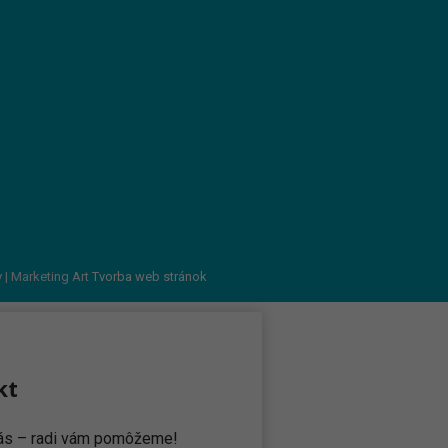
v
| Marketing Art
Tvorba web stránok
kt
 nás – radi vám pomôžeme!