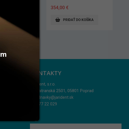
56,90
€
AŤ DO KOŠÍKA
PRIDAŤ DO KOŠÍKA
vám
KONTAKTY
Jarident, s.r.o.
Podtatranská 2501, 05801 Poprad
objednavky@jarident.sk
052/77 22 029