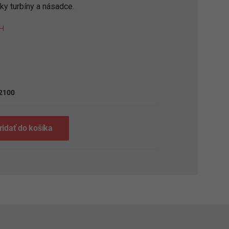
ky turbíny a násadce.
H
S
2100
ridať do košíka