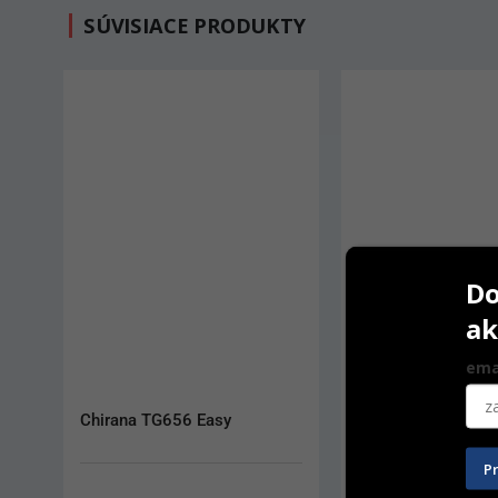
SÚVISIACE PRODUKTY
Do
ak
ema
Chirana CH660
Chirana 120 LR
P