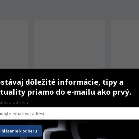
stávaj dôležité informácie, tipy a
tuality priamo do e-mailu ako prvý.
ilová adresa
Alegra WE-66 LED G
Chirana 1
rihlásenie k odberu