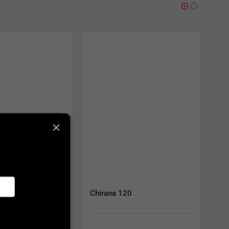
20
Žiarovka LED na NSK NL 
motor