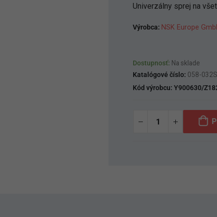
Univerzálny sprej na všet
Výrobca:
NSK Europe Gmb
Dostupnosť:
Na sklade
Katalógové číslo:
058-032
Kód výrobcu:
Y900630/Z18
P