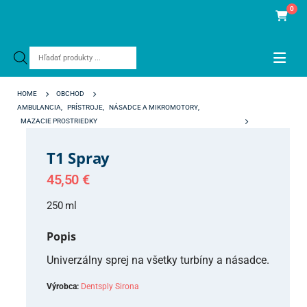
0
Products
search
HOME
OBCHOD
AMBULANCIA
,
PRÍSTROJE
,
NÁSADCE A MIKROMOTORY
,
MAZACIE PROSTRIEDKY
T1 SPRAY
T1 Spray
45,50
€
250 ml
Popis
Univerzálny sprej na všetky turbíny a násadce.
Výrobca:
Dentsply Sirona