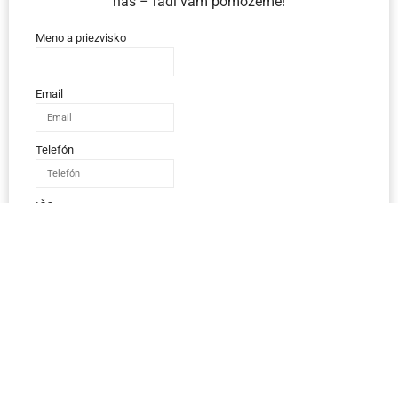
nás – radi vám pomôžeme!
Meno a priezvisko
Email
Telefón
IČO
Správa
Odoslať správu