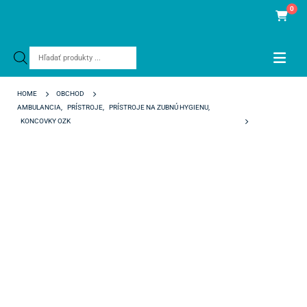
0
Products
search
HOME
OBCHOD
AMBULANCIA
,
PRÍSTROJE
,
PRÍSTROJE NA ZUBNÚ HYGIENU
,
KONCOVKY OZK
WOODPECKER TIP P5 TIN (EMS)