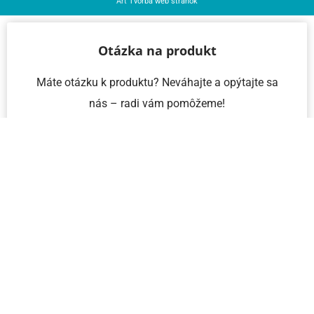
Art
Tvorba web stránok
Otázka na produkt
Máte otázku k produktu? Neváhajte a opýtajte sa
nás – radi vám pomôžeme!
Meno a priezvisko
Email
Telefón
IČO
Správa