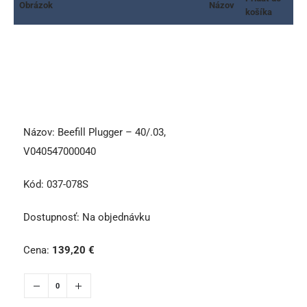
Obrázok
Názov
košíka
Názov:
Beefill Plugger – 40/.03,
V040547000040
Kód:
037-078S
Dostupnosť:
Na objednávku
Cena:
139,20
€