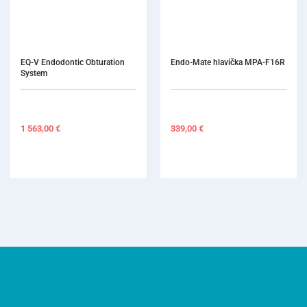
Endo-Mate hlavička MPA-F16R
X-smart kolienko 16:1
339,00
€
605,00
€