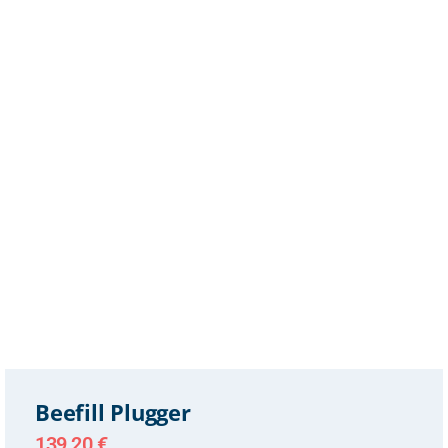
Beefill Plugger
139,20
€