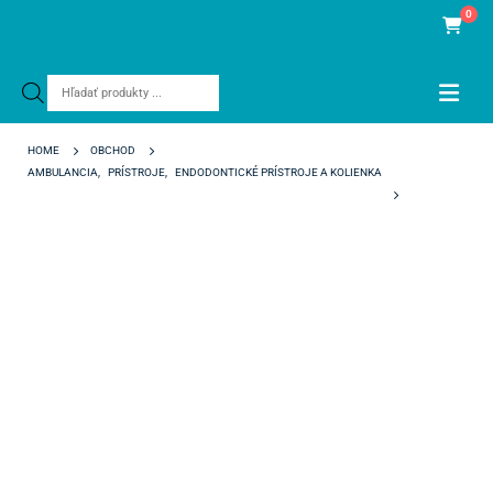
0
Products
search
HOME
OBCHOD
AMBULANCIA
,
PRÍSTROJE
,
ENDODONTICKÉ PRÍSTROJE A KOLIENKA
BEEFILL PLUGGER