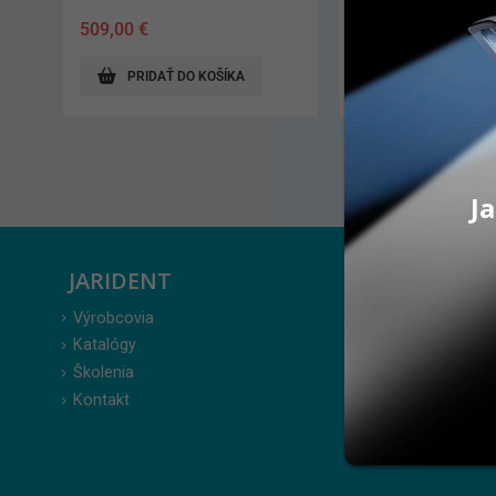
509,00
€
28,90
€
PRIDAŤ DO KOŠÍKA
PRIDAŤ DO KO
Ja
JARIDENT
ZÁKAZ
Výrobcovia
Prihlásenie
Katalógy
Moje obje
Školenia
Obľúbené 
Kontakt
Zabudnuté
Obchodné