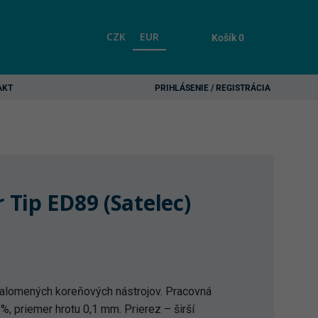
CZK
EUR
Košík
0
AKT
PRIHLÁSENIE / REGISTRÁCIA
Tip ED89 (Satelec)
alomených koreňových nástrojov. Pracovná
%, priemer hrotu 0,1 mm. Prierez – širší