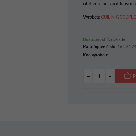
obdĺžnik so zaoblenými k
Výrobca:
GUILIN WOODPEC
Dostupnosť:
Na sklade
Katalógové číslo:
164-317
Kód výrobcu:
P