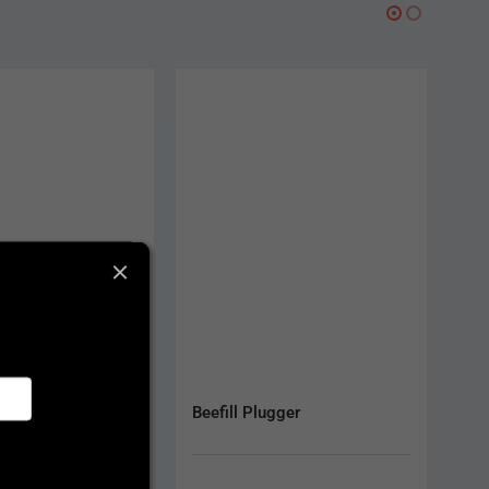
-E1 T7
Beefill Plugger