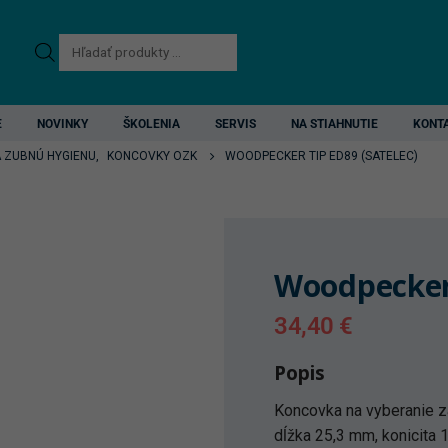
Products
search
E
NOVINKY
ŠKOLENIA
SERVIS
NA STIAHNUTIE
KONT
A ZUBNÚ HYGIENU
,
KONCOVKY OZK
WOODPECKER TIP ED89 (SATELEC)
Woodpecker 
34,40
€
Popis
Koncovka na vyberanie z
dĺžka 25,3 mm, konicita 1