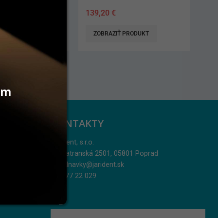
139,20
€
AŤ DO KOŠÍKA
ZOBRAZIŤ PRODUKT
vám
KONTAKTY
Jarident, s.r.o.
Podtatranská 2501, 05801 Poprad
objednavky@jarident.sk
052/77 22 029