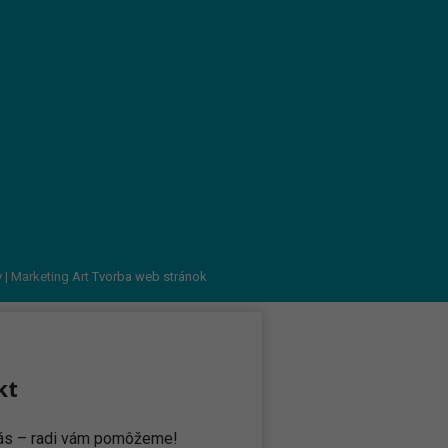
v
| Marketing Art
Tvorba web stránok
kt
 nás – radi vám pomôžeme!