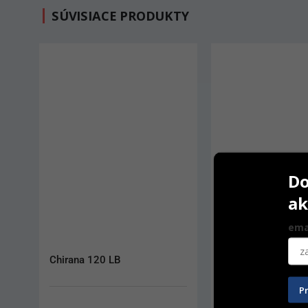
SÚVISIACE PRODUKTY
Do
ak
ema
Chirana 120 LB
Woodpecker Tip ED
S07)
P