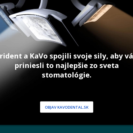
61,50
€
22,10
€
ŠÍKA
PRIDAŤ DO KOŠÍKA
PRID
rident a KaVo spojili svoje sily, aby 
priniesli to najlepšie zo sveta
stomatológie.
NÍCKA ZÓNA
PODPORA
 / Registrácia
Doprava a platba
dnávky
Reklamácie
produkty
Servis
OBJAV KAVODENTAL.SK
 heslo
 podmienky