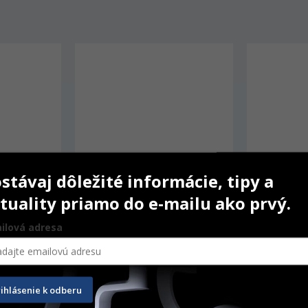
stávaj dôležité informácie, tipy a
tuality priamo do e-mailu ako prvý.
ilová adresa
3 (Satelec 
Woodpecker Tip P90 (EMS)
Bonart ART
rihlásenie k odberu