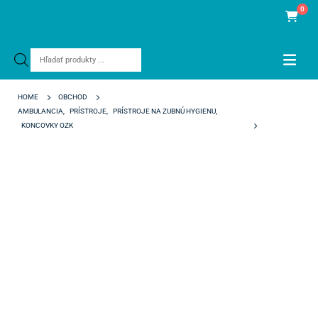
0
Products
search
HOME
OBCHOD
AMBULANCIA
,
PRÍSTROJE
,
PRÍSTROJE NA ZUBNÚ HYGIENU
,
KONCOVKY OZK
WOODPECKER TIP E4 (EMS)