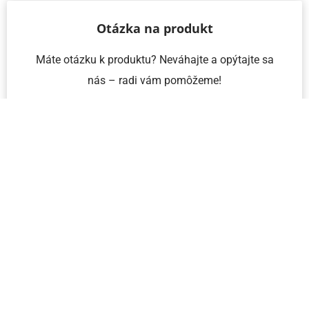
Otázka na produkt
Máte otázku k produktu? Neváhajte a opýtajte sa
nás – radi vám pomôžeme!
Meno a priezvisko
Email
Telefón
IČO
Správa