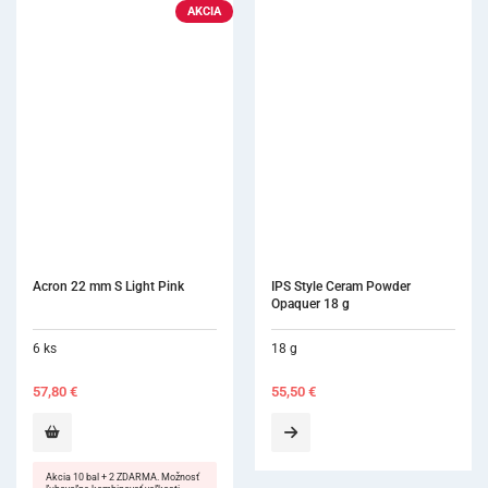
AKCIA
Acron 22 mm S Light Pink
IPS Style Ceram Powder 
Opaquer 18 g
6 ks
18 g
57,80
€
55,50
€
Akcia 10 bal + 2 ZDARMA. Možnosť