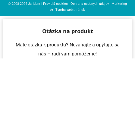
© 2008-2024
Jarident
|
Pravidlá cookies
|
Ochrana osobných údajov
| Marketing
Art
Tvorba web stránok
Otázka na produkt
Máte otázku k produktu? Neváhajte a opýtajte sa
nás – radi vám pomôžeme!
Meno a priezvisko
Email
Telefón
IČO