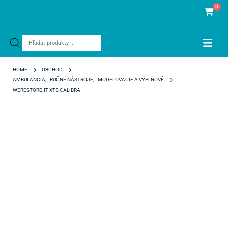
0
Products
search
HOME
OBCHOD
AMBULANCIA
,
RUČNÉ NÁSTROJE
,
MODELOVACIE A VÝPLŇOVÉ
WERESTORE.IT XTS CALIBRA