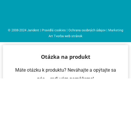
© 2008-2024
Jarident
|
Pravidlá cookies
|
Ochrana osobných údajov
| Marketing
Art
Tvorba web stránok
Otázka na produkt
Máte otázku k produktu? Neváhajte a opýtajte sa
nás – radi vám pomôžeme!
Meno a priezvisko
Email
Telefón