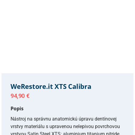
WeRestore.it XTS Calibra
94,90
€
Popis
Nástroj na správnu anatomickú úpravu dentínovej
vrstvy materiálu s upravenou nelepivou povrchovou
vrstvou Satin Steel XTS: aluminium titanium nitride.