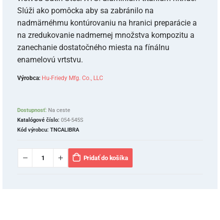
Slúži ako pomôcka aby sa zabránilo na
nadmärnéhmu kontúrovaniu na hranici preparácie a
na zredukovanie nadmernej množstva kompozitu a
zanechanie dostatočného miesta na fínálnu
enamelovú vrtstvu.
Výrobca:
Hu-Friedy Mfg. Co., LLC
Dostupnosť:
Na ceste
Katalógové číslo:
054-545S
Kód výrobcu:
TNCALIBRA
Pridať do košíka