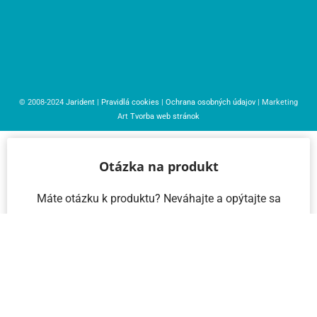
© 2008-2024
Jarident
|
Pravidlá cookies
|
Ochrana osobných údajov
| Marketing
Art
Tvorba web stránok
Otázka na produkt
Máte otázku k produktu? Neváhajte a opýtajte sa
nás – radi vám pomôžeme!
Meno a priezvisko
Email