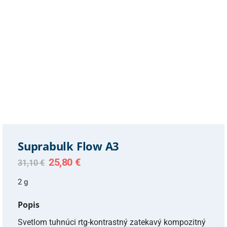
Suprabulk Flow A3
Original
Current
25,80
€
31,10
€
price
price
was:
is:
2 g
31,10 €.
25,80 €.
Popis
Svetlom tuhnúci rtg-kontrastný zatekavý kompozitný