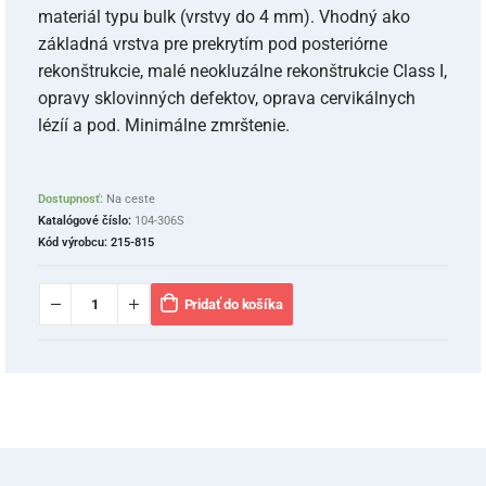
materiál typu bulk (vrstvy do 4 mm). Vhodný ako
základná vrstva pre prekrytím pod posteriórne
rekonštrukcie, malé neokluzálne rekonštrukcie Class I,
opravy sklovinných defektov, oprava cervikálnych
lézíí a pod. Minimálne zmrštenie.
Dostupnosť:
Na ceste
Katalógové číslo:
104-306S
Kód výrobcu:
215-815
Pridať do košíka