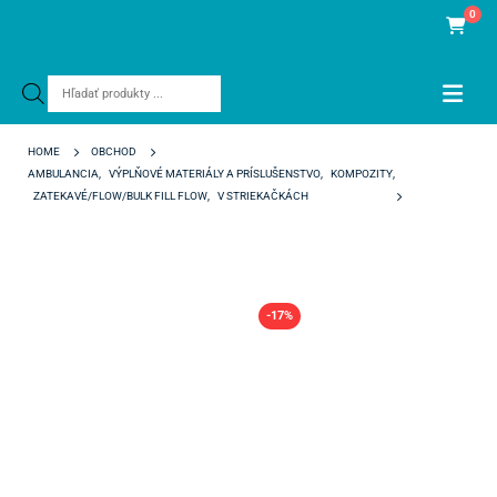
0
Products
search
HOME
OBCHOD
AMBULANCIA
,
VÝPLŇOVÉ MATERIÁLY A PRÍSLUŠENSTVO
,
KOMPOZITY
,
ZATEKAVÉ/FLOW/BULK FILL FLOW
,
V STRIEKAČKÁCH
SUPRABULK FLOW A3
-17%