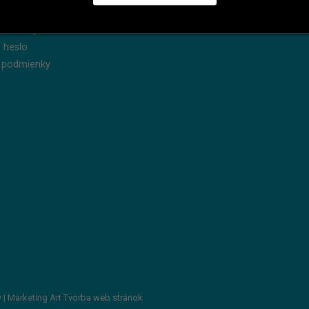
dnávky
Reklamácie
produkty
Servis
 heslo
 podmienky
v
| Marketing Art
Tvorba web stránok