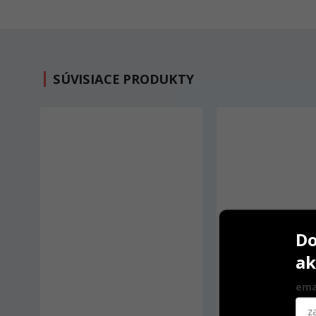
SÚVISIACE PRODUKTY
-12%
Do
ak
ema