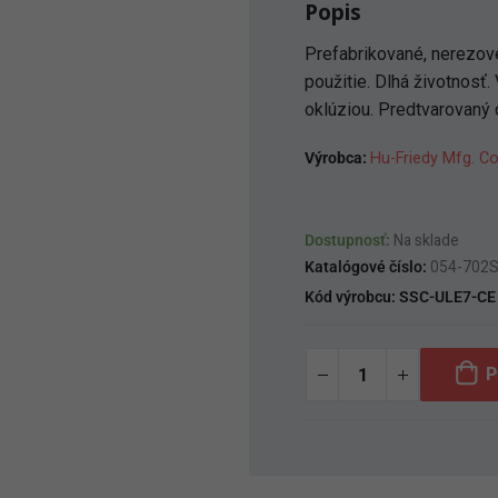
Popis
Prefabrikované, nerezové
použitie. Dlhá životnosť
oklúziou. Predtvarovaný c
Výrobca:
Hu-Friedy Mfg. Co
Dostupnosť:
Na sklade
Katalógové číslo:
054-702
Kód výrobcu:
SSC-ULE7-CE
P