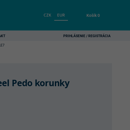
CZK
EUR
Košík
0
AKT
PRIHLÁSENIE / REGISTRÁCIA
LE7
teel Pedo korunky