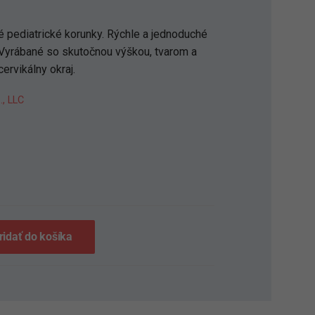
 pediatrické korunky. Rýchle a jednoduché
. Vyrábané so skutočnou výškou, tvarom a
ervikálny okraj.
., LLC
S
ridať do košíka