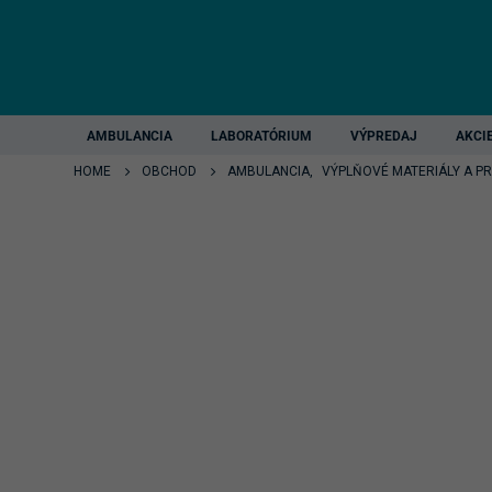
AMBULANCIA
LABORATÓRIUM
VÝPREDAJ
AKCI
HOME
OBCHOD
AMBULANCIA
,
VÝPLŇOVÉ MATERIÁLY A P