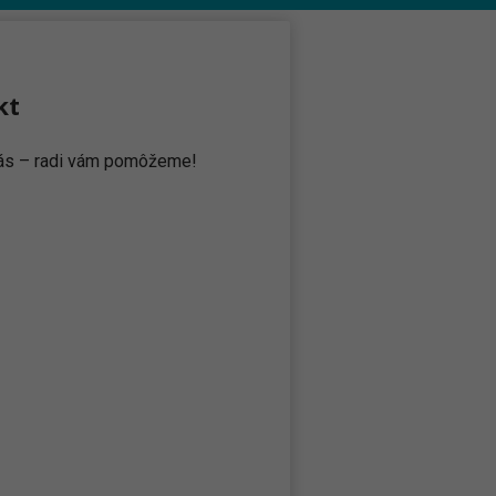
kt
 nás – radi vám pomôžeme!