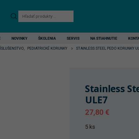
Products
search
E
NOVINKY
ŠKOLENIA
SERVIS
NA STIAHNUTIE
KONT
RÍSLUŠENSTVO
,
PEDIATRICKÉ KORUNKY
STAINLESS STEEL PEDO KORUNKY U
Stainless S
ULE7
27,80
€
5 ks