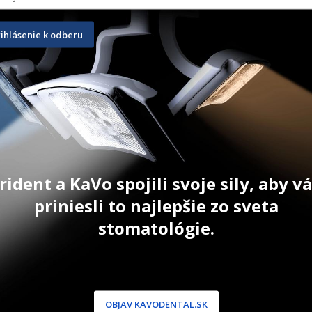
toured
Neo Spectra ST HV (Ceram.X 
EQUIA Fil
SphereTEC one)
rihlásenie k odberu
3 g
50 ks
urrent
42,50
€
156,80
€
rice
:
T
ZOBRAZIŤ PRODUKT
ZOBRAZIŤ
5,80 €.
Pri kúpe 3 bal 1 bal A2 ZDARMA.
Cena za ks v akcii 31,90 €. Akcia
platí do 16.12.2026.
rident a KaVo spojili svoje sily, aby 
priniesli to najlepšie zo sveta
stomatológie.
NÍCKA ZÓNA
PODPORA
OBJAV KAVODENTAL.SK
 / Registrácia
Doprava a platba