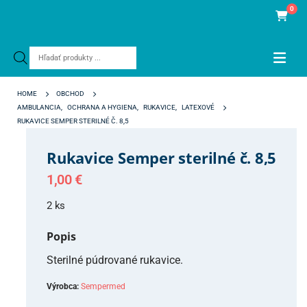
0
Products
search
HOME
OBCHOD
AMBULANCIA
,
OCHRANA A HYGIENA
,
RUKAVICE
,
LATEXOVÉ
RUKAVICE SEMPER STERILNÉ Č. 8,5
Rukavice Semper sterilné č. 8,5
1,00
€
2 ks
Popis
Sterilné púdrované rukavice.
Výrobca:
Sempermed