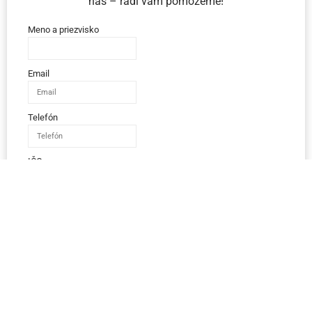
nás – radi vám pomôžeme!
Meno a priezvisko
Email
Telefón
IČO
Správa
Odoslať správu