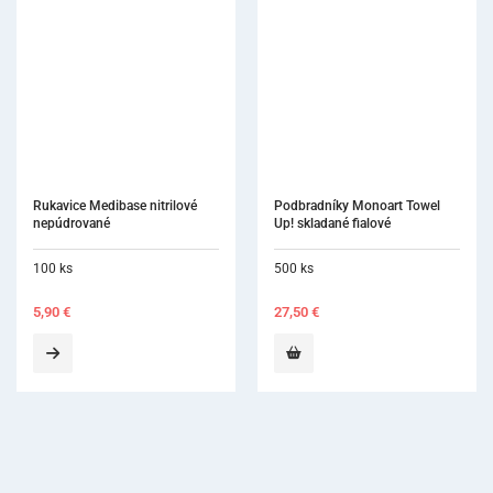
Podbradníky Monoart Towel 
Up! skladané fialové
500 ks
27,50
€