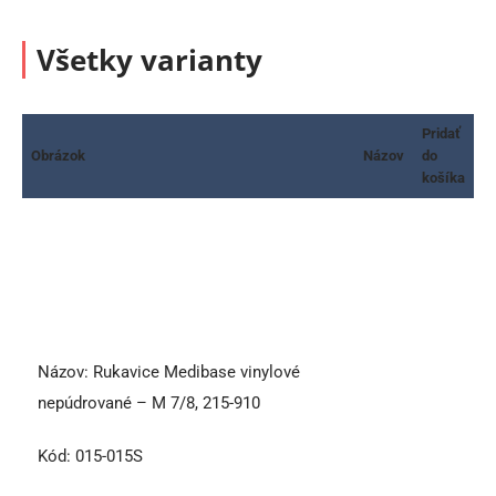
Všetky varianty
Pridať
Obrázok
Názov
do
košíka
Názov:
Rukavice Medibase vinylové
nepúdrované – M 7/8, 215-910
Kód:
015-015S