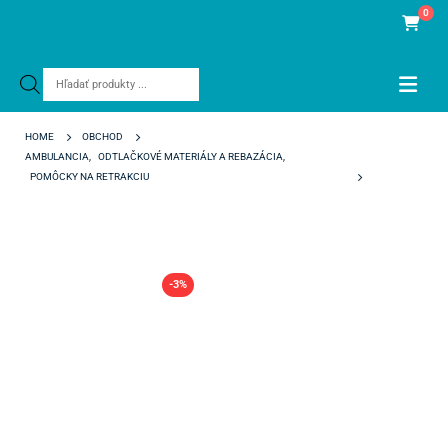
0
Products
search
HOME
OBCHOD
AMBULANCIA
,
ODTLAČKOVÉ MATERIÁLY A REBAZÁCIA
,
POMÔCKY NA RETRAKCIU
RETRACTO TWISTED NON-IMPREGNATED
-3%