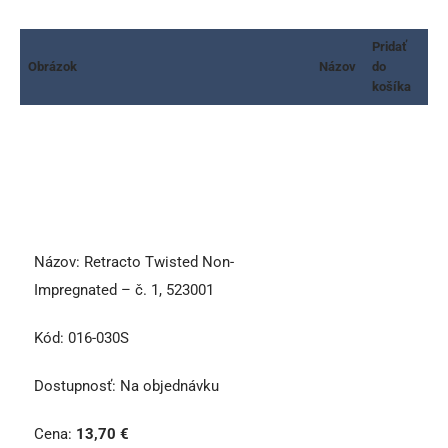
Pridať
Obrázok
Názov
do
košíka
Názov:
Retracto Twisted Non-
Impregnated – č. 1, 523001
Kód:
016-030S
Dostupnosť:
Na objednávku
Cena:
13,70
€