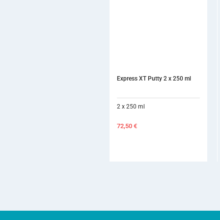
Express XT Putty 2 x 250 ml
Traxodent
2 x 250 ml
0,7 g
72,50
€
18,70
€