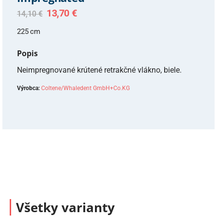
Original
Current
13,70
€
14,10
€
price
price
was:
is:
225 cm
14,10 €.
13,70 €.
Popis
Neimpregnované krútené retrakčné vlákno, biele.
Výrobca:
Coltene/Whaledent GmbH+Co.KG
Všetky varianty