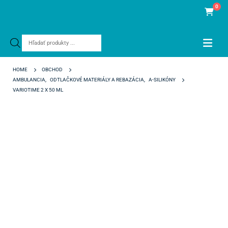
0
Products
search
HOME
OBCHOD
AMBULANCIA
,
ODTLAČKOVÉ MATERIÁLY A REBAZÁCIA
,
A-SILIKÓNY
VARIOTIME 2 X 50 ML