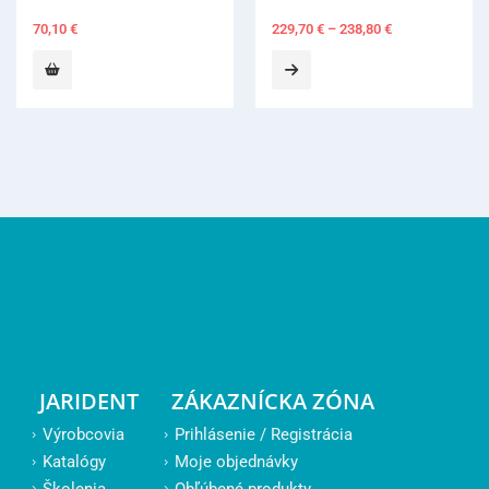
70,10
€
229,70
€
–
238,80
€
JARIDENT
ZÁKAZNÍCKA ZÓNA
Výrobcovia
Prihlásenie / Registrácia
Katalógy
Moje objednávky
Školenia
Obľúbené produkty