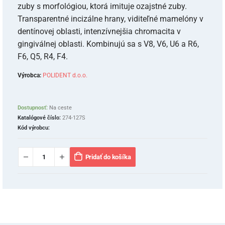
zuby s morfológiou, ktorá imituje ozajstné zuby.
Transparentné incizálne hrany, viditeľné mamelóny v
dentínovej oblasti, intenzívnejšia chromacita v
gingiválnej oblasti. Kombinujú sa s V8, V6, U6 a R6,
F6, Q5, R4, F4.
Výrobca:
POLIDENT d.o.o.
Dostupnosť:
Na ceste
Katalógové číslo:
274-127S
Kód výrobcu:
Pridať do košíka