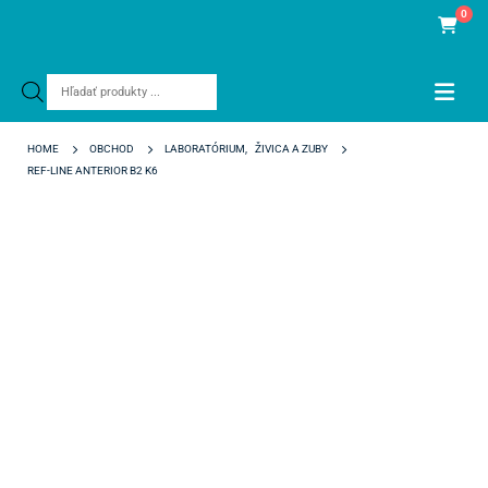
0
Products
search
HOME
OBCHOD
LABORATÓRIUM
,
ŽIVICA A ZUBY
REF-LINE ANTERIOR B2 K6