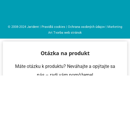
© 2008-2024
Jarident
|
Pravidlá cookies
|
Ochrana osobných údajov
| Marketing
Art
Tvorba web stránok
Otázka na produkt
Máte otázku k produktu? Neváhajte a opýtajte sa
nás – radi vám pomôžeme!
Meno a priezvisko
Email
Telefón