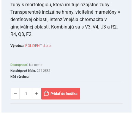
zuby s morfológiou, ktorá imituje ozajstné zuby.
Transparentné incizálne hrany, viditeľné mamelóny v
dentínovej oblasti, intenzívnejšia chromacita v
gingiválnej oblasti. Kombinujú sa s V3, V4, U3 a R2,
R4, Q3, F2.
Výrobca:
POLIDENT d.o.o.
Dostupnosť:
Na ceste
Katalógové číslo:
274-255S
Kód výrobcu:
Pridať do košíka