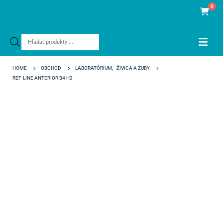
0
Products
search
HOME
OBCHOD
LABORATÓRIUM
,
ŽIVICA A ZUBY
REF-LINE ANTERIOR B4 H3