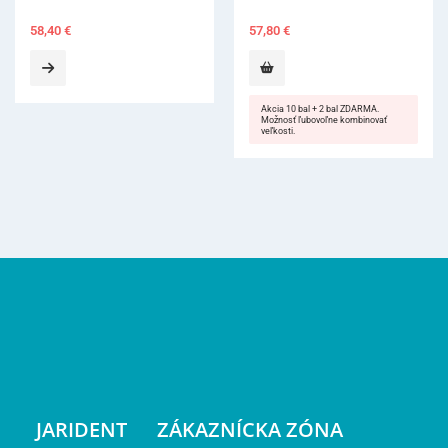
57,80
€
Akcia 10 bal + 2 bal ZDARMA.
Možnosť ľubovoľne kombinovať
veľkosti.
JARIDENT
ZÁKAZNÍCKA ZÓNA