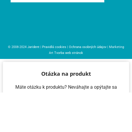
© 2008-2024
Jarident
|
Pravidlá cookies
|
Ochrana osobných údajov
| Marketing
Art
Tvorba web stránok
Otázka na produkt
Máte otázku k produktu? Neváhajte a opýtajte sa
nás – radi vám pomôžeme!
Meno a priezvisko
Email