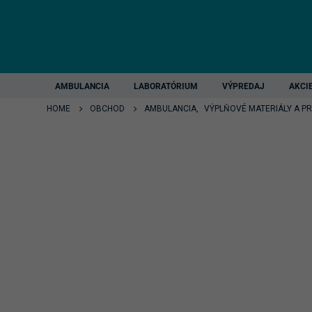
AMBULANCIA
LABORATÓRIUM
VÝPREDAJ
AKCI
HOME
OBCHOD
AMBULANCIA
,
VÝPLŇOVÉ MATERIÁLY A P