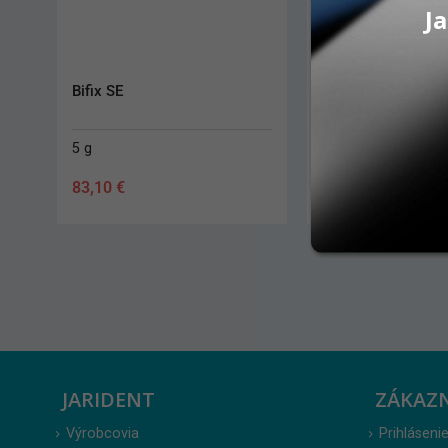
Ja
Bifix SE
G-Cem kapsle
5 g
50 ks
83,10
€
259,10
€
JARIDENT
ZÁKAZ
Výrobcovia
Prihlásenie