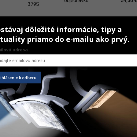
objednávku
54,50
€
379S
stávaj dôležité informácie, tipy a
tuality priamo do e-mailu ako prvý.
ilová adresa
-20%
rihlásenie k odberu