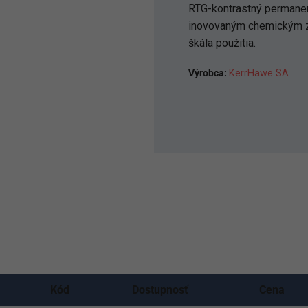
RTG-kontrastný permane
inovovaným chemickým zl
škála použitia.
Výrobca:
KerrHawe SA
Kód
Dostupnosť
Cena