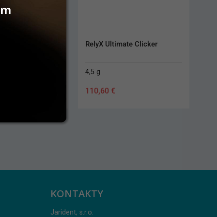
vám
2
RelyX Ultimate Clicker
4,5 g
110,60
€
KONTAKTY
Jarident, s.r.o.