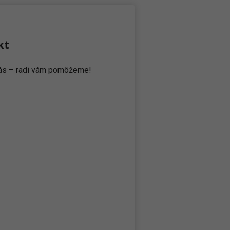
kt
 nás – radi vám pomôžeme!