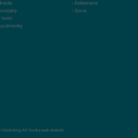
dnávky
Reklamácie
produkty
Servis
 heslo
 podmienky
v
| Marketing Art
Tvorba web stránok