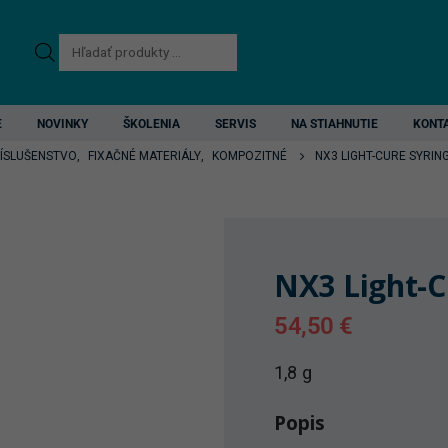
Products
search
E
NOVINKY
ŠKOLENIA
SERVIS
NA STIAHNUTIE
KONT
RÍSLUŠENSTVO
,
FIXAČNÉ MATERIÁLY
,
KOMPOZITNÉ
NX3 LIGHT-CURE SYRIN
NX3 Light-C
54,50
€
1,8 g
Popis