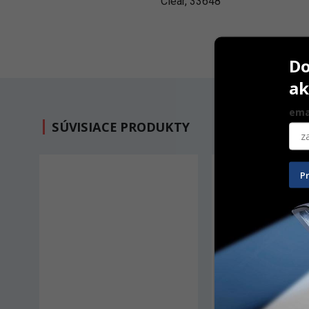
Clear, 33648
Do
ak
ema
SÚVISIACE PRODUKTY
P