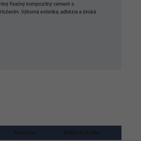
ntný fixačný kompozitný cement s
ožením. Výborná estetika, adhézia a široká
Množstvo
Pridať do košíka