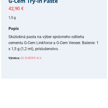
G-Cem Try-In Paste
42,90
€
1,5 g
Popis
Skúšobná pasta na výber správneho odtieňa
cementu G-Cem Linkforce a G-Cem Veneer. Balenie: 1
x 1,5 g (1,2 ml), príslušenstvo.
Výrobca:
GC EUROPE N.V.