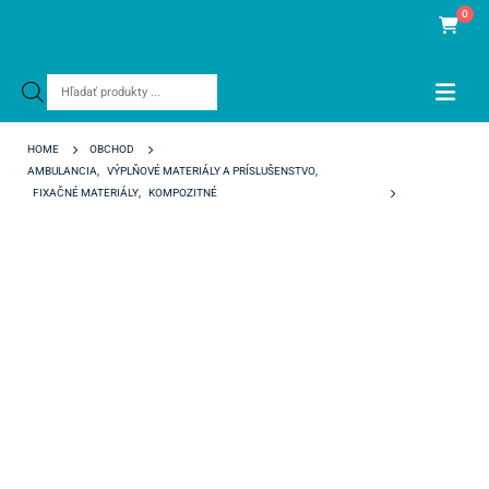
0
Products
search
HOME
OBCHOD
AMBULANCIA
,
VÝPLŇOVÉ MATERIÁLY A PRÍSLUŠENSTVO
,
FIXAČNÉ MATERIÁLY
,
KOMPOZITNÉ
G-CEM TRY-IN PASTE