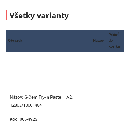
Všetky varianty
Pridať
Obrázok
Názov
do
košíka
Názov:
G-Cem Try-In Paste – A2,
12803/10001484
Kód:
006-492S