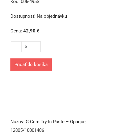
Kód:
006-495S
Dostupnosť:
Na objednávku
Cena:
42,90
€
Pridať do košíka
Názov:
G-Cem Try-In Paste – Opaque,
12805/10001486