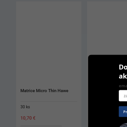
Do
ak
ema
Dental Dam Clamp Hygenic
Matrice Transparen
150 ks
P
17,00
€
63,90
€
–
69,90
€