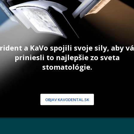
T
ZOBRAZIŤ PRODUKT
ZOBRAZIŤ
rident a KaVo spojili svoje sily, aby 
priniesli to najlepšie zo sveta
NÍCKA ZÓNA
PODPORA
stomatológie.
 / Registrácia
Doprava a platba
dnávky
Reklamácie
produkty
Servis
 heslo
 podmienky
OBJAV KAVODENTAL.SK