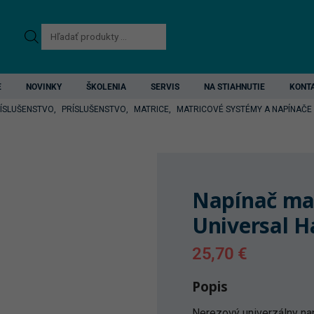
Products
search
E
NOVINKY
ŠKOLENIA
SERVIS
NA STIAHNUTIE
KONT
RÍSLUŠENSTVO
,
PRÍSLUŠENSTVO
,
MATRICE
,
MATRICOVÉ SYSTÉMY A NAPÍNAČE
Napínač mat
Universal H
25,70
€
Popis
Nerezový univerzálny nap