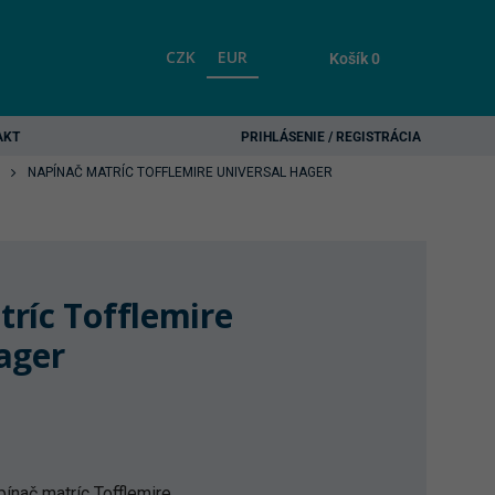
CZK
EUR
Košík
0
AKT
PRIHLÁSENIE / REGISTRÁCIA
NAPÍNAČ MATRÍC TOFFLEMIRE UNIVERSAL HAGER
ríc Tofflemire
ager
ínač matríc Tofflemire.