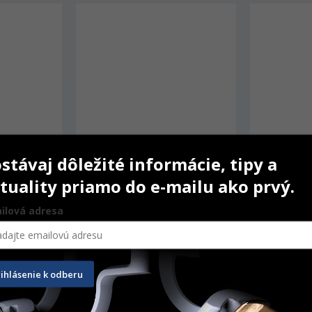
stávaj dôležité informácie, tipy a
tuality priamo do e-mailu ako prvý.
ilová adresa
t Cervical
Finishing and Polishing Strips
Sof-Lex 9
100 ks
50 ks
rihlásenie k odberu
51,10
€
25,90
€