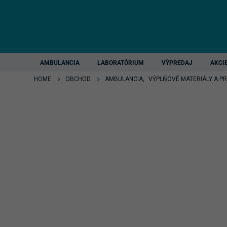
AMBULANCIA
LABORATÓRIUM
VÝPREDAJ
AKCI
HOME
OBCHOD
AMBULANCIA
,
VÝPLŇOVÉ MATERIÁLY A P