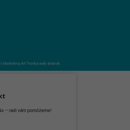
v
| Marketing Art
Tvorba web stránok
kt
 nás – radi vám pomôžeme!