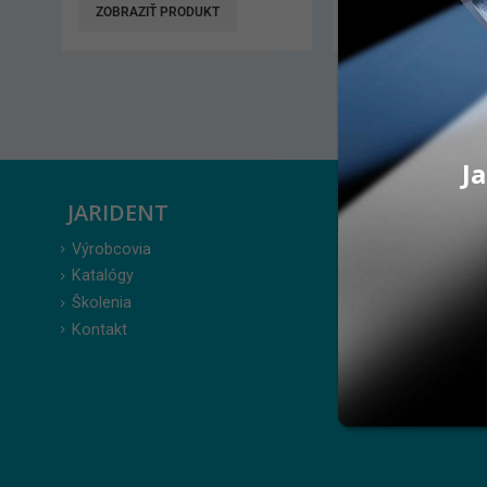
ZOBRAZIŤ PRODUKT
ZOBRAZIŤ PRODUK
Ja
JARIDENT
ZÁKAZ
Výrobcovia
Prihlásenie
Katalógy
Moje obje
Školenia
Obľúbené 
Kontakt
Zabudnuté
Obchodné