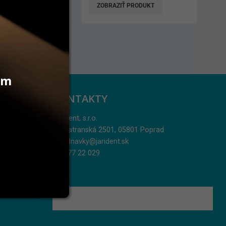
 PRODUKT
PRIDAŤ DO KOŠÍKA
vám
KONTAKTY
Jarident, s.r.o.
Podtatranská 2501, 05801 Poprad
objednavky@jarident.sk
052/77 22 029