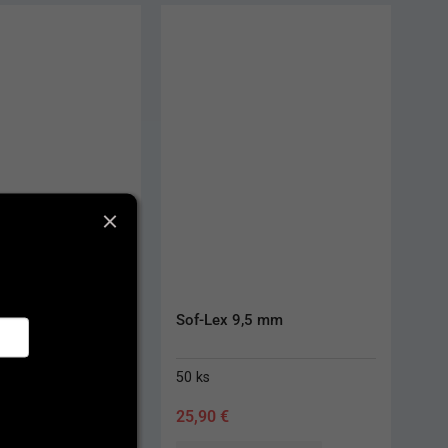
,5 mm
Walser matrice č. 25
5 ks
113,70
€