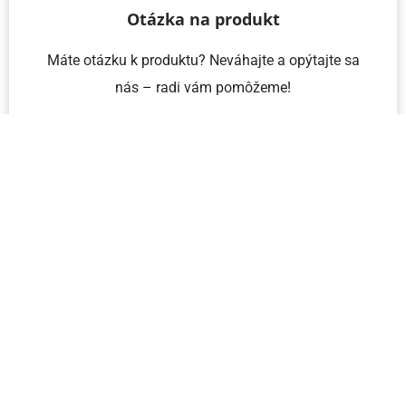
Otázka na produkt
Máte otázku k produktu? Neváhajte a opýtajte sa
nás – radi vám pomôžeme!
Meno a priezvisko
Email
Telefón
IČO
Správa