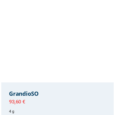
GrandioSO
93,60
€
4 g