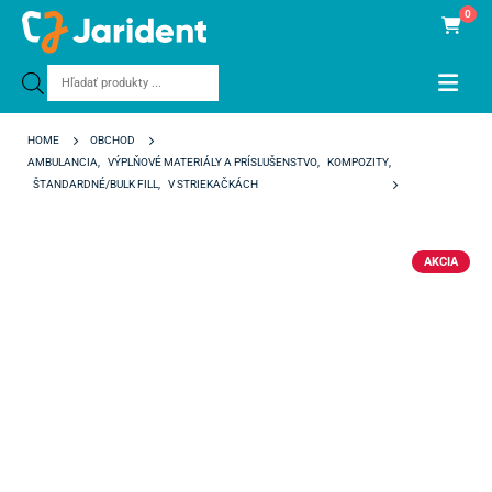
0
Products
search
HOME
OBCHOD
AMBULANCIA
,
VÝPLŇOVÉ MATERIÁLY A PRÍSLUŠENSTVO
,
KOMPOZITY
,
ŠTANDARDNÉ/BULK FILL
,
V STRIEKAČKÁCH
GRANDIOSO
AKCIA