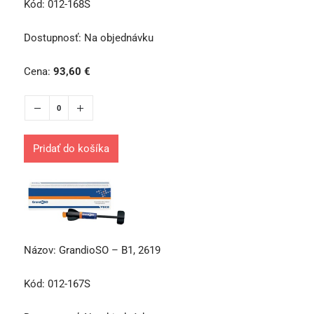
Kód:
012-168S
Dostupnosť:
Na objednávku
Cena:
93,60
€
Pridať do košíka
Názov:
GrandioSO – B1, 2619
Kód:
012-167S