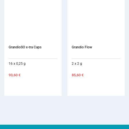
GrandioSO x-tra Caps
Grandio Flow
16 x 0,25 g
2 x 2 g
93,60
€
85,60
€