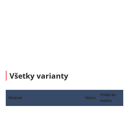
Všetky varianty
Pridať do
Obrázok
Názov
košíka