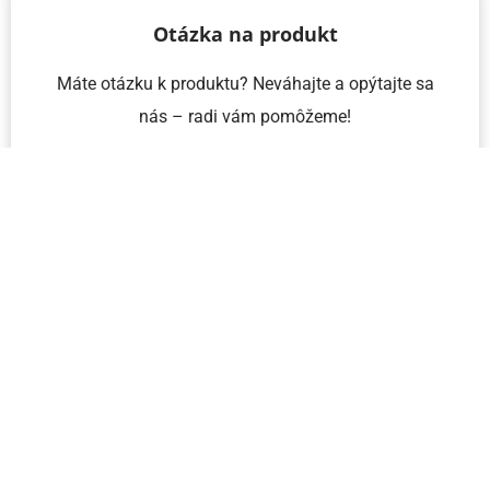
Otázka na produkt
Máte otázku k produktu? Neváhajte a opýtajte sa
nás – radi vám pomôžeme!
Meno a priezvisko
Email
Telefón
IČO
Správa