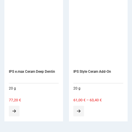
IPS Style Ceram Add-On
20 g
61,00
€
–
63,40
€