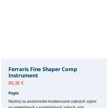
Ferraris Fine Shaper Comp
Instrument
86,30
€
Popis
Nástroj na anatomické modelovanie zubných výplní
na anteriórnych a posteriórnych zuboch, prip.