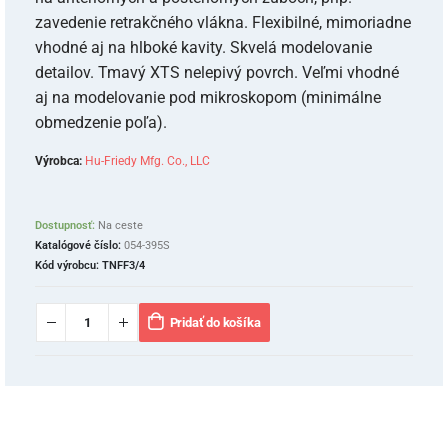
zavedenie retrakčného vlákna. Flexibilné, mimoriadne
vhodné aj na hlboké kavity. Skvelá modelovanie
detailov. Tmavý XTS nelepivý povrch. Veľmi vhodné
aj na modelovanie pod mikroskopom (minimálne
obmedzenie poľa).
Výrobca:
Hu-Friedy Mfg. Co., LLC
Dostupnosť:
Na ceste
Katalógové číslo:
054-395S
Kód výrobcu:
TNFF3/4
Pridať do košíka