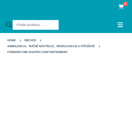
0
Products
search
HOME
OBCHOD
AMBULANCIA
,
RUČNÉ NÁSTROJE
,
MODELOVACIE A VÝPLŇOVÉ
FERRARIS FINE SHAPER COMP INSTRUMENT