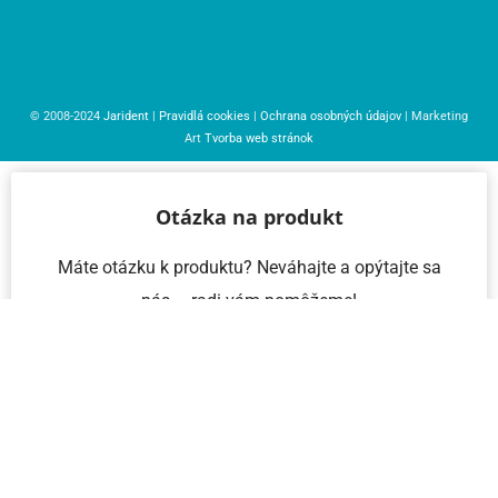
© 2008-2024
Jarident
|
Pravidlá cookies
|
Ochrana osobných údajov
| Marketing
Art
Tvorba web stránok
Otázka na produkt
Máte otázku k produktu? Neváhajte a opýtajte sa
nás – radi vám pomôžeme!
Meno a priezvisko
Email
Telefón