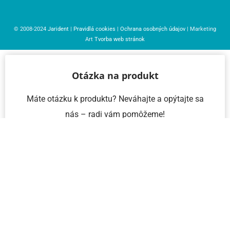
© 2008-2024
Jarident
|
Pravidlá cookies
|
Ochrana osobných údajov
| Marketing
Art
Tvorba web stránok
Otázka na produkt
Máte otázku k produktu? Neváhajte a opýtajte sa
nás – radi vám pomôžeme!
Meno a priezvisko
Email
Telefón