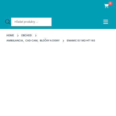
0
Products
search
HOME
OBCHOD
AMBULANCIA
,
CAD-CAM
,
BLOČKY A DISKY
ENAMIC IS 1M2-HT 16S