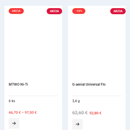
AKCIA
AKCIA
AKCIA
-16%
MTWO Ni-Ti
G-aenial Universal Flo
6 ks
3,4 g
62,60
€
Original
Current
66,70
€
–
97,50
€
52,80
€
price
price
was:
is:
62,60 €.
52,80 €.