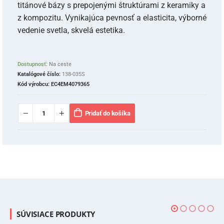
titánové bázy s prepojenými štruktúrami z keramiky a
z kompozitu. Vynikajúca pevnosť a elasticita, výborné
vedenie svetla, skvelá estetika.
Dostupnosť:
Na ceste
Katalógové číslo:
138-035S
Kód výrobcu:
EC4EM4079365
Pridať do košíka
SÚVISIACE PRODUKTY