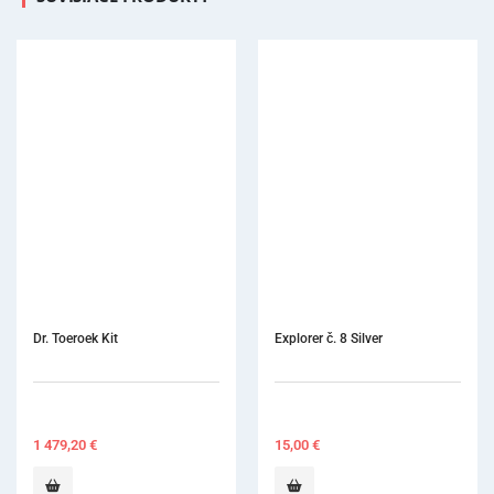
Explorer č. 8 Silver
IMS Infi
15,00
€
285,00