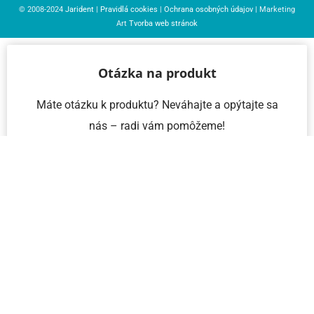
© 2008-2024
Jarident
|
Pravidlá cookies
|
Ochrana osobných údajov
| Marketing
Art
Tvorba web stránok
Otázka na produkt
Máte otázku k produktu? Neváhajte a opýtajte sa
nás – radi vám pomôžeme!
Meno a priezvisko
Email
Telefón
IČO