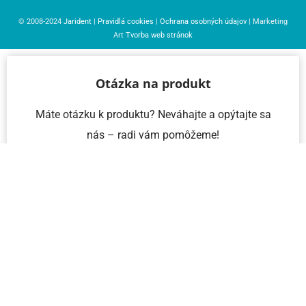
© 2008-2024
Jarident
|
Pravidlá cookies
|
Ochrana osobných údajov
| Marketing
Art
Tvorba web stránok
Otázka na produkt
Máte otázku k produktu? Neváhajte a opýtajte sa
nás – radi vám pomôžeme!
Meno a priezvisko
Email
Telefón
IČO