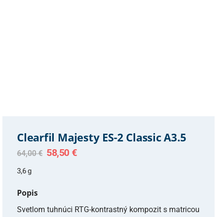
Clearfil Majesty ES-2 Classic A3.5
Original
Current
58,50
€
64,00
€
price
price
was:
is:
3,6 g
64,00 €.
58,50 €.
Popis
Svetlom tuhnúci RTG-kontrastný kompozit s matricou