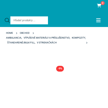
0
Products
search
HOME
OBCHOD
AMBULANCIA
,
VÝPLŇOVÉ MATERIÁLY A PRÍSLUŠENSTVO
,
KOMPOZITY
,
ŠTANDARDNÉ/BULK FILL
,
V STRIEKAČKÁCH
CLEARFIL MAJESTY ES-2 CLASSIC A3.5
-9%