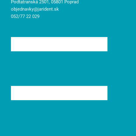
Podtatranská 2501, 05801 Poprad
objednavky@jarident.sk
052/77 22 029