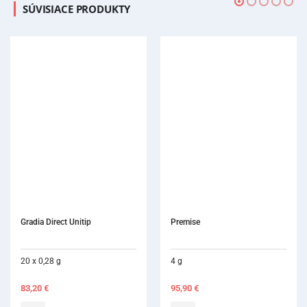
SÚVISIACE PRODUKTY
Gradia Direct Unitip
Premise
20 x 0,28 g
4 g
83,20
€
95,90
€