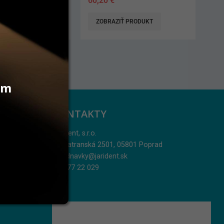
60,20
€
AŤ DO KOŠÍKA
ZOBRAZIŤ PRODUKT
vám
KONTAKTY
Jarident, s.r.o.
Podtatranská 2501, 05801 Poprad
objednavky@jarident.sk
052/77 22 029