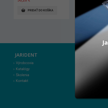
56,20
€
72,70
€
PRIDAŤ DO KOŠÍKA
PRIDAŤ DO KO
Ja
JARIDENT
ZÁKAZ
Výrobcovia
Prihlásenie
Katalógy
Moje obje
Školenia
Obľúbené 
Kontakt
Zabudnuté
Obchodné