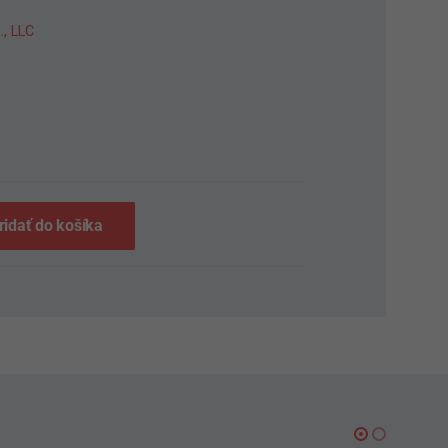
., LLC
S
ridať do košíka