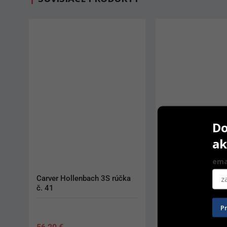
Do
ak
ema
Carver Hollenbach 3S rúčka 
Plastic Filling Inst
č. 41
Goldstein XTS Flex
P