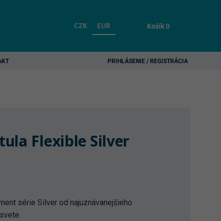
CZK
EUR
Košík
0
AKT
PRIHLÁSENIE / REGISTRÁCIA
ula Flexible Silver
ement série Silver od najuznávanejšieho
svete.