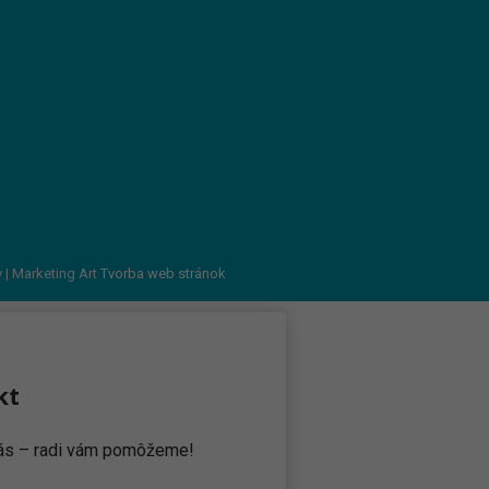
v
| Marketing Art
Tvorba web stránok
kt
 nás – radi vám pomôžeme!