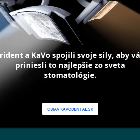
27,70
€
71,00
€
ŠÍKA
PRIDAŤ DO KOŠÍKA
PRID
rident a KaVo spojili svoje sily, aby 
priniesli to najlepšie zo sveta
NÍCKA ZÓNA
PODPORA
stomatológie.
 / Registrácia
Doprava a platba
dnávky
Reklamácie
produkty
Servis
 heslo
OBJAV KAVODENTAL.SK
 podmienky