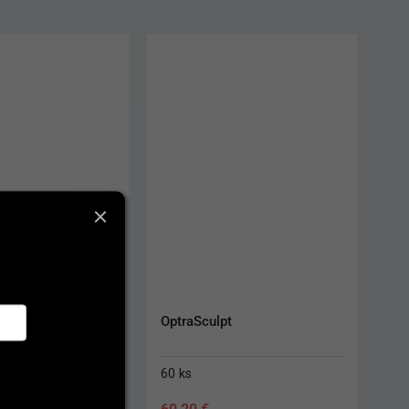
Endo 31L Satin 
OptraSculpt
 č. 6
60 ks