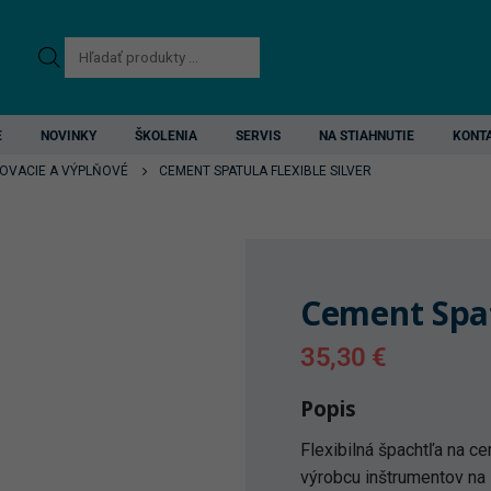
Products
search
E
NOVINKY
ŠKOLENIA
SERVIS
NA STIAHNUTIE
KONT
OVACIE A VÝPLŇOVÉ
CEMENT SPATULA FLEXIBLE SILVER
Cement Spat
35,30
€
Popis
Flexibilná špachtľa na c
výrobcu inštrumentov na 