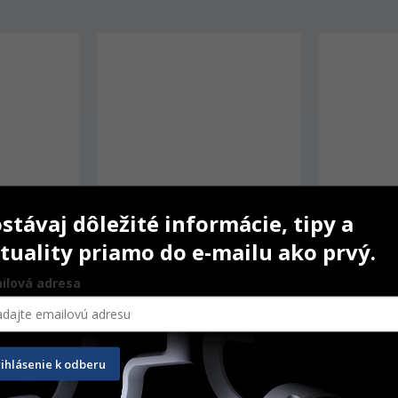
stávaj dôležité informácie, tipy a
tuality priamo do e-mailu ako prvý.
ilová adresa
rument 
Heidemannove hladítko HS1 
Excavator 
i-Thin č. 2
Silver
Steel rúčka
rihlásenie k odberu