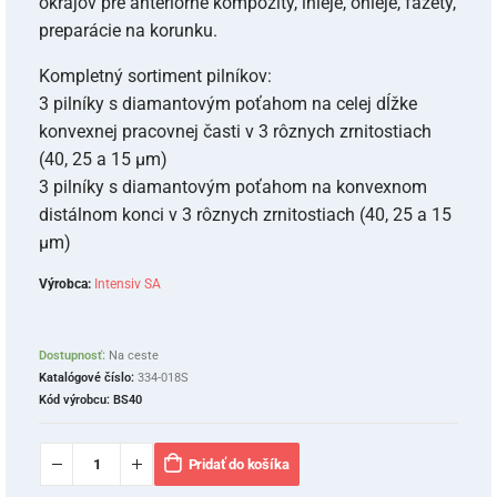
okrajov pre anteriórne kompozity, inleje, onleje, fazety,
preparácie na korunku.
Kompletný sortiment pilníkov:
3 pilníky s diamantovým poťahom na celej dĺžke
konvexnej pracovnej časti v 3 rôznych zrnitostiach
(40, 25 a 15 µm)
3 pilníky s diamantovým poťahom na konvexnom
distálnom konci v 3 rôznych zrnitostiach (40, 25 a 15
µm)
Výrobca:
Intensiv SA
Dostupnosť:
Na ceste
Katalógové číslo:
334-018S
Kód výrobcu:
BS40
Pridať do košíka