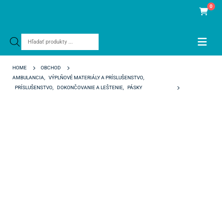
0
Products
search
HOME
OBCHOD
AMBULANCIA
,
VÝPLŇOVÉ MATERIÁLY A PRÍSLUŠENSTVO
,
PRÍSLUŠENSTVO
,
DOKONČOVANIE A LEŠTENIE
,
PÁSKY
BEVELSHAPE 40 ΜM STREDNÝ ČERVENÝ