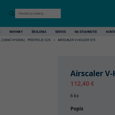
Products
search
E
NOVINKY
ŠKOLENIA
SERVIS
NA STIAHNUTIE
KONT
A ZUBNÚ HYGIENU
,
PRÍSTROJE OZK
AIRSCALER V-HOLDER S75
Airscaler V-
112,40
€
6 ks
Popis