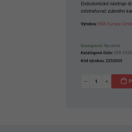
Endodontické nástroje do
odstraňovač zubného ka
Výrobca:
NSK Europe Gmb
Dostupnosť:
Na ceste
Katalógové číslo:
058-355
Kód výrobcu:
Z252035
P