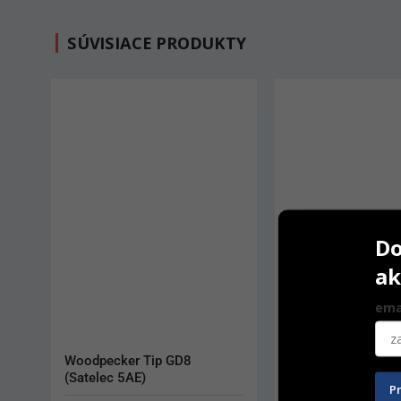
SÚVISIACE PRODUKTY
Do
ak
ema
Chirana 120 LR
Woodpecker Tip G
P