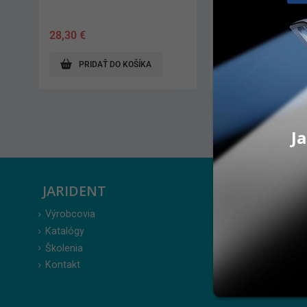
648,00
€
28,90
€
PRIDAŤ DO KOŠÍKA
PRIDAŤ DO KO
Ja
JARIDENT
ZÁKAZ
Výrobcovia
Prihlásenie
Katalógy
Moje obje
Školenia
Obľúbené 
Kontakt
Zabudnuté
Obchodné