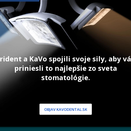
31,40
€
38,10
€
ŠÍKA
PRIDAŤ DO KOŠÍKA
PRID
rident a KaVo spojili svoje sily, aby 
priniesli to najlepšie zo sveta
stomatológie.
NÍCKA ZÓNA
PODPORA
 / Registrácia
Doprava a platba
dnávky
Reklamácie
produkty
Servis
OBJAV KAVODENTAL.SK
 heslo
 podmienky