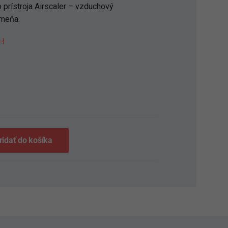
 prístroja Airscaler – vzduchový
meňa.
H
S
ridať do košíka