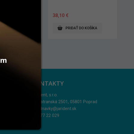
509,00
€
AŤ DO KOŠÍKA
PRIDAŤ DO KOŠÍKA
vám
KONTAKTY
Jarident, s.r.o.
Podtatranská 2501, 05801 Poprad
objednavky@jarident.sk
052/77 22 029