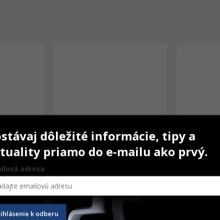
stávaj dôležité informácie, tipy a
tuality priamo do e-mailu ako prvý.
ilová adresa
6 (EMS C)
Woodpecker Tip ED14 
Woodpecke
(Satelec)
rihlásenie k odberu