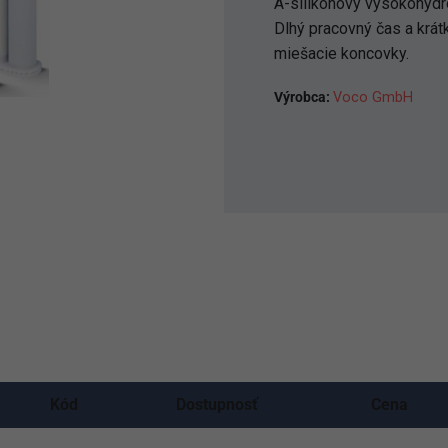
A-silikónový vysokohydro
Dlhý pracovný čas a krátk
miešacie koncovky.
Výrobca:
Voco GmbH
Kód
Dostupnosť
Cena