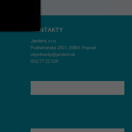
KONTAKTY
Jarident, s.r.o.
Podtatranská 2501, 05801 Poprad
objednavky@jarident.sk
052/77 22 029