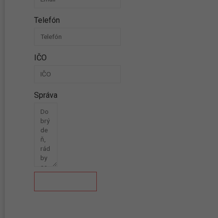
Telefón
IČO
Správa
Odoslať správu