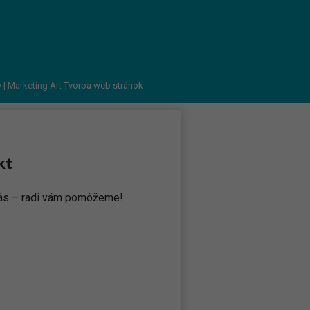
v
| Marketing Art
Tvorba web stránok
kt
 nás – radi vám pomôžeme!