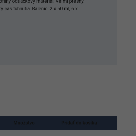
filný odtlačkový materiál. Veľmi presný.
y čas tuhnutia. Balenie: 2 x 50 ml, 6 x
Množstvo
Pridať do košíka