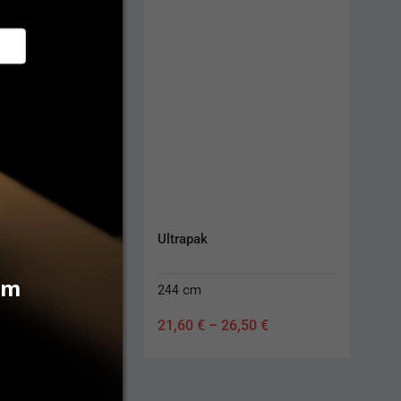
Racestyptine Solution
vám
13 ml
26,50
€
41,80
€