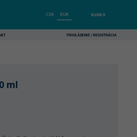
CZK
EUR
Košík
0
AKT
PRIHLÁSENIE / REGISTRÁCIA
50 ml
rent
ce
50 €.