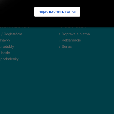
OBJAV KAVODENTAL.SK
NÍCKA ZÓNA
PODPORA
 / Registrácia
Doprava a platba
dnávky
Reklamácie
produkty
Servis
 heslo
 podmienky