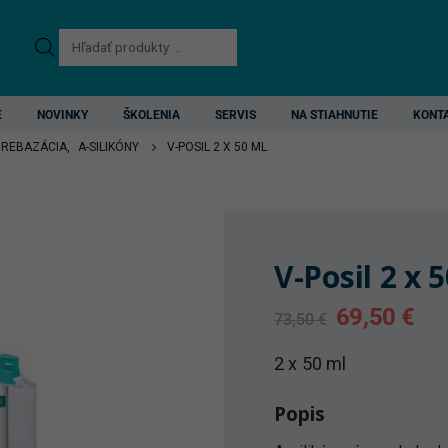
Products
search
E
NOVINKY
ŠKOLENIA
SERVIS
NA STIAHNUTIE
KONT
 REBAZÁCIA
,
A-SILIKÓNY
V-POSIL 2 X 50 ML
V-Posil 2 x 
Original
Cur
69,50
€
73,50
€
price
pri
was:
is:
2 x 50 ml
73,50 €.
69,
Popis