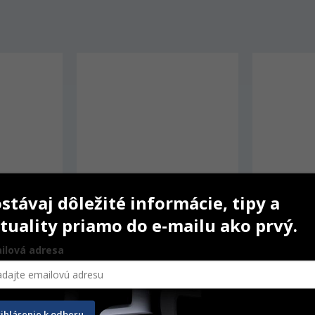
-13%
stávaj dôležité informácie, tipy a
tuality priamo do e-mailu ako prvý.
ilová adresa
ro sáčok
Bijou 90
Polymeri
rihlásenie k odberu