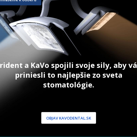
195,80
€
447,00
€
KOŠÍKA
PRIDAŤ DO KOŠÍKA
PR
Akciová c
rident a KaVo spojili svoje sily, aby 
priniesli to najlepšie zo sveta
stomatológie.
NÍCKA ZÓNA
PODPORA
 / Registrácia
Doprava a platba
dnávky
Reklamácie
OBJAV KAVODENTAL.SK
produkty
Servis
 heslo
 podmienky