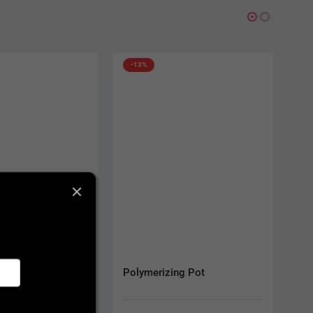
zing Pot
IP Clean Six