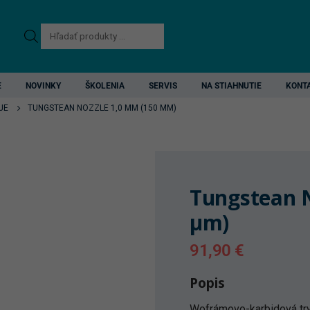
Products
search
E
NOVINKY
ŠKOLENIA
SERVIS
NA STIAHNUTIE
KONT
JE
TUNGSTEAN NOZZLE 1,0 MM (150 ΜM)
Tungstean N
µm)
91,90
€
Popis
Wofrámovo-karbidová try