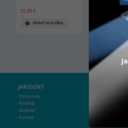
405,00
€
41,00
€
PRIDAŤ DO KOŠÍKA
PRIDAŤ DO 
Ja
JARIDENT
ZÁKAZ
Výrobcovia
Prihlásenie
Katalógy
Moje obje
Školenia
Obľúbené 
Kontakt
Zabudnuté
Obchodné