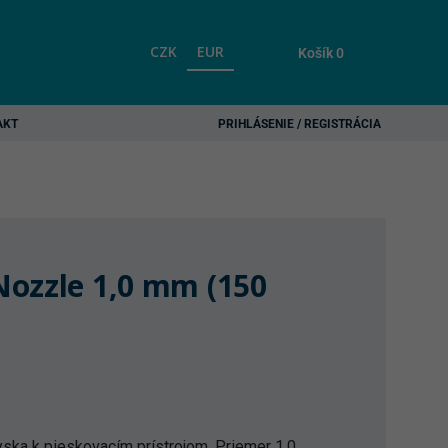
CZK
EUR
Košík
0
AKT
PRIHLÁSENIE / REGISTRÁCIA
ozzle 1,0 mm (150
ska k pieskovacím prístrojom. Priemer 1,0