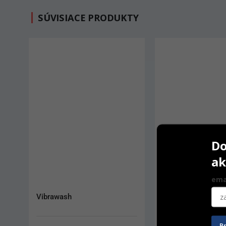
SÚVISIACE PRODUKTY
Do
ak
ema
Mirator 2000 E
Tornado Eco 2/P
P