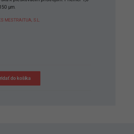
150 µm.
S MESTRAITUA, S.L.
S
ridať do košíka