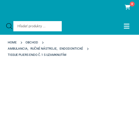
0
Products
search
HOME
OBCHOD
AMBULANCIA
,
RUČNÉ NÁSTROJE
,
ENDODONTICKÉ
TISSUE PLIERS ENDO Č.1 S UZAMKNUTÍM