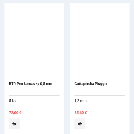
BTR Pen koncovky 0,5 mm
Guttapercha Plugger
5 ks
1,2 mm
72,00
€
35,60
€