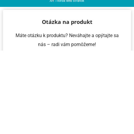
Art
Tvorba web stránok
Otázka na produkt
Máte otázku k produktu? Neváhajte a opýtajte sa
nás – radi vám pomôžeme!
Meno a priezvisko
Email
Telefón
IČO
Správa