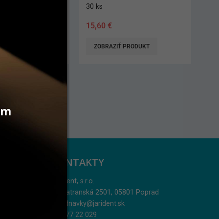
30 ks
15,60
€
 PRODUKT
ZOBRAZIŤ PRODUKT
vám
KONTAKTY
Jarident, s.r.o.
Podtatranská 2501, 05801 Poprad
objednavky@jarident.sk
052/77 22 029