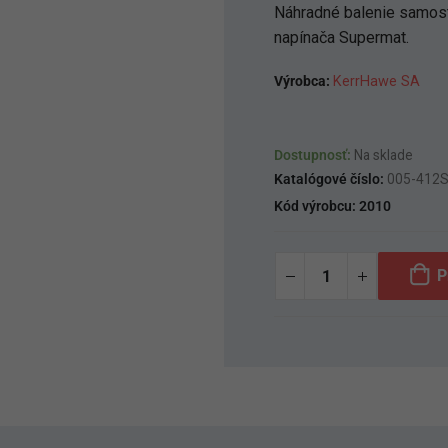
Náhradné balenie samost
napínača Supermat.
Výrobca:
KerrHawe SA
Dostupnosť:
Na sklade
Katalógové číslo:
005-412
Kód výrobcu:
2010
P