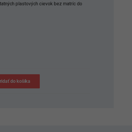
atných plastových cievok bez matríc do
S
ridať do košíka