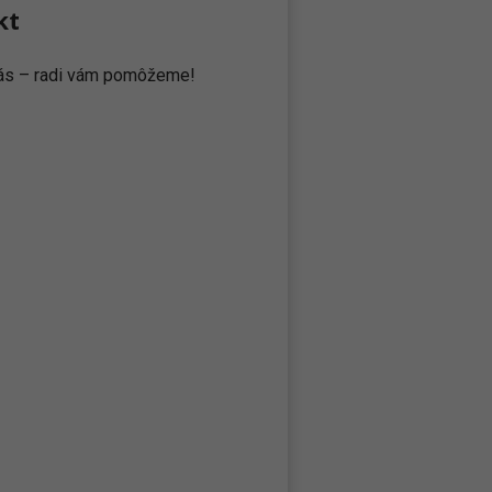
kt
 nás – radi vám pomôžeme!