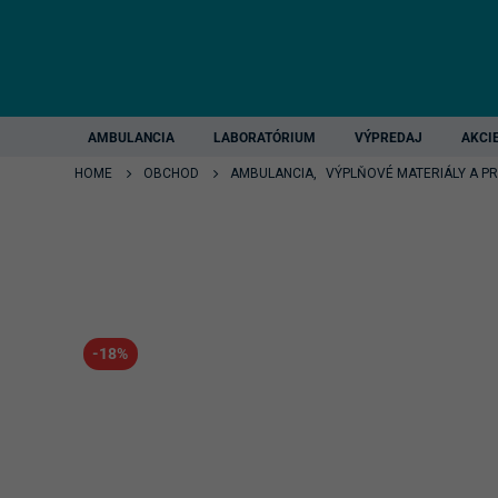
AMBULANCIA
LABORATÓRIUM
VÝPREDAJ
AKCI
HOME
OBCHOD
AMBULANCIA
,
VÝPLŇOVÉ MATERIÁLY A P
-18%