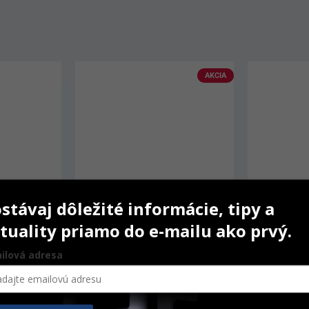
AKCIA
stávaj dôležité informácie, tipy a
tuality priamo do e-mailu ako prvý.
ilová adresa
shing Strips
Points
Artikulačn