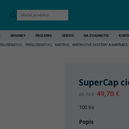
Products
search
E
NOVINKY
ŠKOLENIA
SERVIS
NA STIAHNUTIE
KONT
RÍSLUŠENSTVO
,
PRÍSLUŠENSTVO
,
MATRICE
,
MATRICOVÉ SYSTÉMY A NAPÍNAČE
SuperCap c
Original
Cur
49,70
€
60,70
€
price
pri
was:
is:
100 ks
60,70 €.
49,
Popis