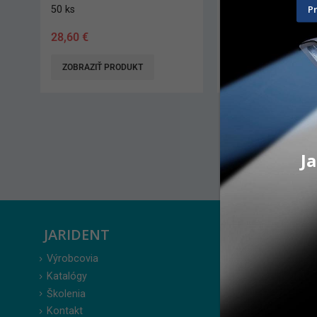
P
50 ks
100 ks
28,60
€
51,10
€
ZOBRAZIŤ PRODUKT
ZOBRAZIŤ PRODUK
Ja
JARIDENT
ZÁKAZ
Výrobcovia
Prihlásenie
Katalógy
Moje obje
Školenia
Obľúbené 
Kontakt
Zabudnuté