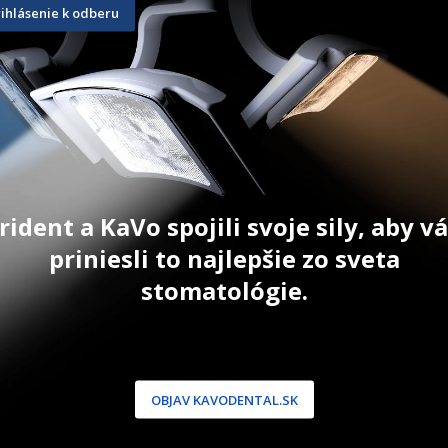
rihlásenie k odberu
100 ks
72 ks
10,80
€
15,90
€
T
ZOBRAZIŤ PRODUKT
ZOBRAZIŤ
AKCIA 1+1 ZDARMA. Cena za 1
bal v akcii 5,40 €.
rident a KaVo spojili svoje sily, aby 
priniesli to najlepšie zo sveta
stomatológie.
NÍCKA ZÓNA
PODPORA
 / Registrácia
Doprava a platba
dnávky
Reklamácie
OBJAV KAVODENTAL.SK
produkty
Servis
 heslo